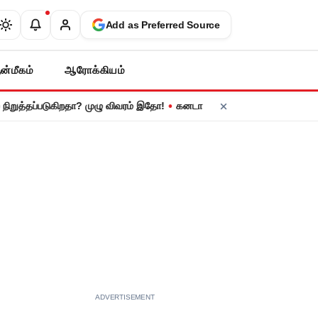
Add as Preferred Source
ன்மீகம்
ஆரோக்கியம்
•
தப்படுகிறதா? முழு விவரம் இதோ!
கனடா பொருட்களுக்கு 50% இறக்குமதி வரி! 
ADVERTISEMENT