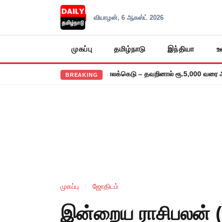
வியாழன், 6 ஆகஸ்ட் 2026
முகப்பு
தமிழ்நாடு
இந்தியா
உ
க்குத் தாக்கல்: ஜூலை 31 காலக்கெடு – தவறினால் ரூ.5,000 வரை அபராதம்
BREAKING
முகப்பு
/
ஜோதிடம்
இன்றைய ராசிபலன் (