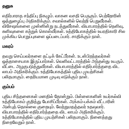
தனுசு
எதிர்பாராத சந்திப்பு நிகழும். வாகன வசதி பெருகும். பெற்றோரின்
ஒத்துழைப்பு அதிகரிக்கும். சவால்களில் வெற்றி பெறுவீர்கள்.
விசேஷங்களை முன்னின்று நடத்துவீர்கள். வியாபாரத்தில் நெளிவு,
சுளிவுகளை கற்றுக் கொள்வீர்கள். உத்தியோகத்தில் உயரதிகாரி சில
முக்கிய பொறுப்புகளை ஒப்படைப்பார். சாதிக்கும் நாள்.
மகரம்
தவறு செய்பவர்களை தட்டிக் கேட்பீர்கள். உடன்பிறந்தவர்கள்
ஒத்தாசையாக இருப்பார்கள். வெளிவட்டாரத்தில் அந்தஸ்து உயரும்.
வீட்டை அழகுபடுத்துவீர்கள். வியாபாரத்தில் எதிர்பார்த்ததை விட
லாபம் அதிகரிக்கும். உத்தியோகத்தில் புதிய முயற்சிகள்
பலிதமாகும். தைரியமான முடிவு எடுக்கும் நாள்.
கும்பம்
புதிய சிந்தனைகள் மனதில் தோன்றும். பிள்ளைகளின் உயர்கல்வி
உத்தியோகம் குறித்து யோசிப்பீர்கள். அக்கம்-பக்கம் வீட்டாரின்
அன்புத் தொல்லை குறையும். வேற்றுமதத்தவர் உதவுவார்.
வியாபாரத்தில் எதிர்பார்த்ததை விட லாபம் அதிகரிக்கும்.
உத்தியோகத்தில் புதிய முயற்சிகள் பலிதமாகும். நினைத்தது
நிறைவேறும் நாள்.