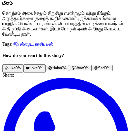
மீனம்
கொஞ்சம் அலைச்சலும் சிறுசிறு ஏமாற்றமும் வந்து நீங்கும்.
அடுத்தவர்களை குறைக் கூறிக் கொண்டிருக்காமல் உங்களை
மாற்றிக் கொள்ளப் பாருங்கள். வியாபாரத்தில் வாடிக்கையாளர்கள்
அதிருப்தி அடைவார்கள். இடம் பொருள் ஏவல் அறிந்து செயல்பட
வேண்டிய நாள்.
Tags:
#இன்றைய ராசிபலன்
How do you react to this story?
👍
Like
0%
❤️
Love
0%
😂
Haha
0%
😮
Wow
0%
😢
Sad
0%
Share: