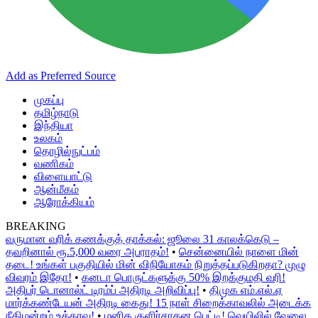
Add as Preferred Source
முகப்பு
தமிழ்நாடு
இந்தியா
உலகம்
தொழில்நுட்பம்
வணிகம்
விளையாட்டு
ஆன்மீகம்
ஆரோக்கியம்
BREAKING
வருமான வரிக் கணக்குத் தாக்கல்: ஜூலை 31 காலக்கெடு –
தவறினால் ரூ.5,000 வரை அபராதம்!
•
சென்னையில் நாளை மின்
தடை! உங்கள் பகுதியில் மின் விநியோகம் நிறுத்தப்படுகிறதா? முழு
விவரம் இதோ!
•
கனடா பொருட்களுக்கு 50% இறக்குமதி வரி!
அதிபர் டொனால்ட் டிரம்ப் அதிரடி அறிவிப்பு!
•
திமுக எம்.எல்.ஏ
மார்க்கண்டேயன் அதிரடி கைது! 15 நாள் சிறைக்காவலில் அடைக்க
நீதிமன்றம் உத்தரவு!
•
மனித குளிர்சாதன பெட்டி! வெயிலில் வேலை