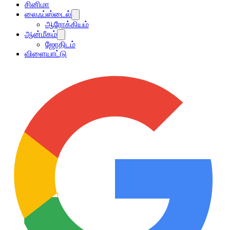
சினிமா
லைஃப்ஸ்டைல்
ஆரோக்கியம்
ஆன்மீகம்
ஜோதிடம்
விளையாட்டு