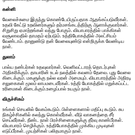
கன்னி
வேலைச்சுமை இருந்து கொண்டேயிருப்பதாக ஆதங்கப்படுவீர்கள்.
உதவி கேட்டு உறவினர்களும் தர்மசங்கடத்திற்கு ஆளாக்குவார்கள்.
சிறுசிறு ஏமாற்றங்கள் வந்து போகும். வியாபாரத்தில் பாக்கிகள்
வசூலாவதில் தாமதம் ஏற்படும். உத்தியோகத்தில் அலட்சியம்
வேண்டாம். தானுண்டு தன் வேலையுண்டு என்றிருக்க வேண்டிய
நாள்.
துலாம்
பால்ய நண்பர்கள் உதவுவார்கள். வெளிவட்டாரத் தொடர்புகள்
அதிகரிக்கும். தாயாரின் உடல் நலத்தில் கவனம் தேவை. புது வேலை
கிடைக்கும். மகளுக்கு நல்ல வரன் அமையும். வியாபாரத்தில் அதிரடி
சலுகைகள் மூலம் லாபமடைவீர்கள். உத்தி யோகத்தில் மறுக்கப்பட்ட
உரிமைகள் கிடைக்கும்.உழைப்பால் உயரும் நாள்.
விருச்சிகம்
உங்கள் செயலில் வேகம்கூடும். பிள்ளைகளால் மதிப்பு கூடும். சுப
நிகழ்ச்சிகளில் கலந்து கொள்வீர்கள். வீடு வாகனத்தை சீர்
செய்வீர்கள். நீண்ட நாள் பிரச்சினைகளுக்கு தீர்வு காண்பீர்கள்.
வியாபாரம் செழிக்கும். உத்தியோகத்தில் முக்கிய முடிவுகள்
எடுப்பீர்கள். முயற்சிகள் பலிதமாகும் நாள்.