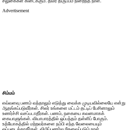
சலுகைகள் கிடைக்கும். திடீர் திருப்பம் நிறைந்த நாள்.
Advertisement
சிம்மம்
எவ்வளவு பணம் வந்தாலும் எடுத்து வைக்க முடியவில்லையே என்று
ஆதங்கப்படுவீர்கள். சிலர் உங்களை மட்டம் தட்டிப் பேசினாலும்
உணர்ச்சி வசப்படாதீர்கள். பணம், நகையை கவனமாகக்
கையாளுங்கள். வியாபாரத்தில் ஒப்பந்தம் தள்ளிப் போகும்.
உத்யோகத்தில் மற்றவர்களை நம்பி எந்த வேலையையும்
ஒப்படைக்காதீர்கள். விழிப்புணர்வு தேவைப்படும் நாள்.