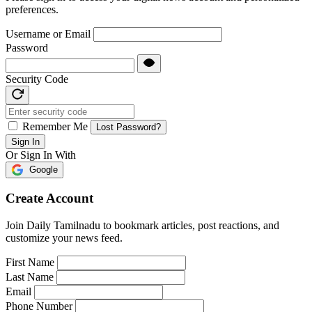
preferences.
Username or Email
Password
Security Code
Remember Me
Lost Password?
Sign In
Or Sign In With
Google
Create Account
Join Daily Tamilnadu to bookmark articles, post reactions, and
customize your news feed.
First Name
Last Name
Email
Phone Number