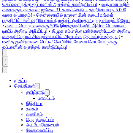
செய்வோருக்கு ஜப்பானின் அசத்தல் கண்டுபிடிப்பு!
•
வருமான வரிக்
கணக்குத் தாக்கல்: ஜூலை 31 காலக்கெடு – தவறினால் ரூ.5,000
வரை அபராதம்!
•
சென்னையில் நாளை மின் தடை! உங்கள்
பகுதியில் மின் விநியோகம் நிறுத்தப்படுகிறதா? முழு விவரம் இதோ!
•
கனடா பொருட்களுக்கு 50% இறக்குமதி வரி! அதிபர் டொனால்ட்
டிரம்ப் அதிரடி அறிவிப்பு!
•
திமுக எம்.எல்.ஏ மார்க்கண்டேயன் அதிரடி
கைது! 15 நாள் சிறைக்காவலில் அடைக்க நீதிமன்றம் உத்தரவு!
•
மனித குளிர்சாதன பெட்டி! வெயிலில் வேலை செய்வோருக்கு
ஜப்பானின் அசத்தல் கண்டுபிடிப்பு!
முகப்பு
செய்திகள்
தமிழ்நாடு
மாவட்டம்
இந்தியா
உலகம்
வணிகம்
தொழில்நுட்பம்
ஆட்டோமொபைல்
வேலைவாய்ப்பு