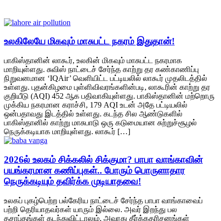
உலகிலேயே மிகவும் மாசுபட்ட நகரம் இதுதான்!
பாகிஸ்தானின் லாகூர், உலகின் மிகவும் மாசுபட்ட நகரமாக
மாறியுள்ளது. சுவிஸ் நாட்டைச் சேர்ந்த காற்று தர கண்காணிப்பு
நிறுவனமான ‘IQAir’ வெளியிட்ட பட்டியலில் லாகூர் முதலிடத்தில்
உள்ளது. புதன்கிழமை புள்ளிவிவரங்களின்படி, லாகூரின் காற்று தர
குறியீடு (AQI) 452 ஆக பதிவாகியுள்ளது. பாகிஸ்தானின் மற்றொரு
முக்கிய நகரமான கராச்சி, 179 AQI உடன் அதே பட்டியலில்
ஒன்பதாவது இடத்தில் உள்ளது. கடந்த சில ஆண்டுகளில்
பாகிஸ்தானில் காற்று மாசுபாடு ஒரு கடுமையான சுற்றுச்சூழல்
நெருக்கடியாக மாறியுள்ளது. லாகூர் […]
2026ல் உலகம் சிக்கலில் சிக்குமா? பாபா வாங்காவின்
பயங்கரமான கணிப்புகள்.. போரும் பொருளாதார
நெருக்கடியும் தவிர்க்க முடியாதவை!
உலகப் புகழ்பெற்ற பல்கேரிய நாட்டைச் சேர்ந்த பாபா வாங்காவைப்
பற்றி தெரியாதவர்கள் யாரும் இல்லை. அவர் இறந்து பல
தசாப்தங்கள் கடந்துவிட்டாலும், அவரது தீர்க்கதரிசனங்கள்