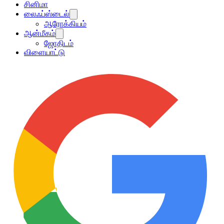
சினிமா
லைஃப்ஸ்டைல்
ஆரோக்கியம்
ஆன்மீகம்
ஜோதிடம்
விளையாட்டு