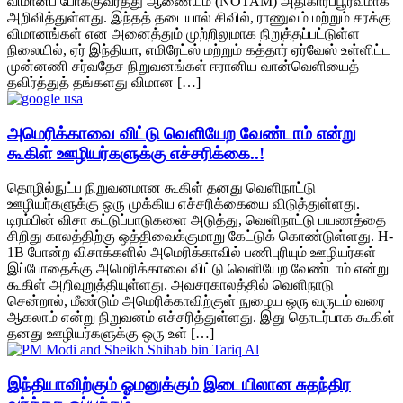
விமானப் போக்குவரத்து ஆணையம் (NOTAM) அதிகாரப்பூர்வமாக
அறிவித்துள்ளது. இந்தத் தடையால் சிவில், ராணுவம் மற்றும் சரக்கு
விமானங்கள் என அனைத்தும் முற்றிலுமாக நிறுத்தப்பட்டுள்ள
நிலையில், ஏர் இந்தியா, எமிரேட்ஸ் மற்றும் கத்தார் ஏர்வேஸ் உள்ளிட்ட
முன்னணி சர்வதேச நிறுவனங்கள் ஈரானிய வான்வெளியைத்
தவிர்த்துத் தங்களது விமான […]
அமெரிக்காவை விட்டு வெளியேற வேண்டாம் என்று
கூகிள் ஊழியர்களுக்கு எச்சரிக்கை..!
தொழில்நுட்ப நிறுவனமான கூகிள் தனது வெளிநாட்டு
ஊழியர்களுக்கு ஒரு முக்கிய எச்சரிக்கையை விடுத்துள்ளது.
டிரம்பின் விசா கட்டுப்பாடுகளை அடுத்து, வெளிநாட்டு பயணத்தை
சிறிது காலத்திற்கு ஒத்திவைக்குமாறு கேட்டுக் கொண்டுள்ளது. H-
1B போன்ற விசாக்களில் அமெரிக்காவில் பணிபுரியும் ஊழியர்கள்
இப்போதைக்கு அமெரிக்காவை விட்டு வெளியேற வேண்டாம் என்று
கூகிள் அறிவுறுத்தியுள்ளது. அவசரகாலத்தில் வெளிநாடு
சென்றால், மீண்டும் அமெரிக்காவிற்குள் நுழைய ஒரு வருடம் வரை
ஆகலாம் என்று நிறுவனம் எச்சரித்துள்ளது. இது தொடர்பாக கூகிள்
தனது ஊழியர்களுக்கு ஒரு உள் […]
இந்தியாவிற்கும் ஓமனுக்கும் இடையிலான சுதந்திர