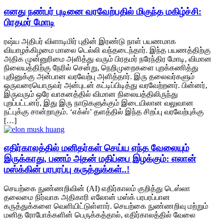
எனது நண்பர் புடினை வரவேற்பதில் மிகுந்த மகிழ்ச்சி:
பிரதமர் மோடி
ரஷ்ய அதிபர் விளாடிமிர் புதின் இரண்டு நாள் பயணமாக
வியாழக்கிழமை மாலை டெல்லி வந்தடைந்தார். இந்த பயணத்திற்கு
அதிக முன்னுரிமை அளித்து வரும் பிரதமர் நரேந்திர மோடி, விமான
நிலையத்திற்கு நேரில் சென்று, நெறிமுறைகளை புறக்கணித்து
புதினுக்கு அன்பான வரவேற்பு அளித்தார். இரு தலைவர்களும்
ஒருவரையொருவர் அன்புடன் கட்டிப்பிடித்து வரவேற்றனர். பின்னர்,
இருவரும் ஒரே வாகனத்தில் விமான நிலையத்திலிருந்து
புறப்பட்டனர், இது இரு நாடுகளுக்கும் இடையிலான வலுவான
நட்புக்கு சான்றாகும். ‘எக்ஸ்’ தளத்தில் இந்த சிறப்பு வரவேற்புக்கு
[…]
எதிர்காலத்தில் மனிதர்கள் செய்ய எந்த வேலையும்
இருக்காது, பணம் அதன் மதிப்பை இழக்கும்: எலான்
மஸ்க்கின் பரபரப்பு கருத்துக்கள்..!
செயற்கை நுண்ணறிவின் (AI) எதிர்காலம் குறித்து டெஸ்லா
தலைமை நிர்வாக அதிகாரி எலோன் மஸ்க் பரபரப்பான
கருத்துக்களை வெளியிட்டுள்ளார். செயற்கை நுண்ணறிவு மற்றும்
மனித ரோபோக்களின் பெருக்கத்தால், எதிர்காலத்தில் வேலை