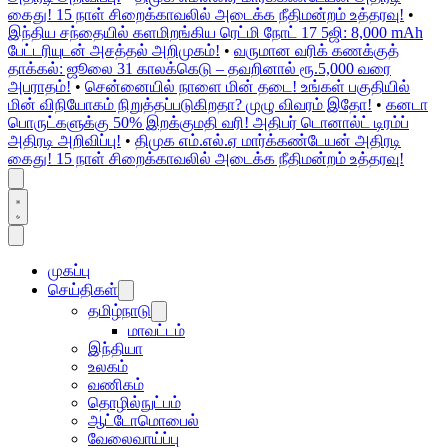
கைது! 15 நாள் சிறைக்காவலில் அடைக்க நீதிமன்றம் உத்தரவு!
•
இந்திய சந்தையில் களமிறங்கிய ரெட்மி நோட் 17 5ஜி: 8,000 mAh
பேட்டரியுடன் அசத்தல் அறிமுகம்!
•
வருமான வரிக் கணக்குத்
தாக்கல்: ஜூலை 31 காலக்கெடு – தவறினால் ரூ.5,000 வரை
அபராதம்!
•
சென்னையில் நாளை மின் தடை! உங்கள் பகுதியில்
மின் விநியோகம் நிறுத்தப்படுகிறதா? முழு விவரம் இதோ!
•
கனடா
பொருட்களுக்கு 50% இறக்குமதி வரி! அதிபர் டொனால்ட் டிரம்ப்
அதிரடி அறிவிப்பு!
•
திமுக எம்.எல்.ஏ மார்க்கண்டேயன் அதிரடி
கைது! 15 நாள் சிறைக்காவலில் அடைக்க நீதிமன்றம் உத்தரவு!
முகப்பு
செய்திகள்
தமிழ்நாடு
மாவட்டம்
இந்தியா
உலகம்
வணிகம்
தொழில்நுட்பம்
ஆட்டோமொபைல்
வேலைவாய்ப்பு