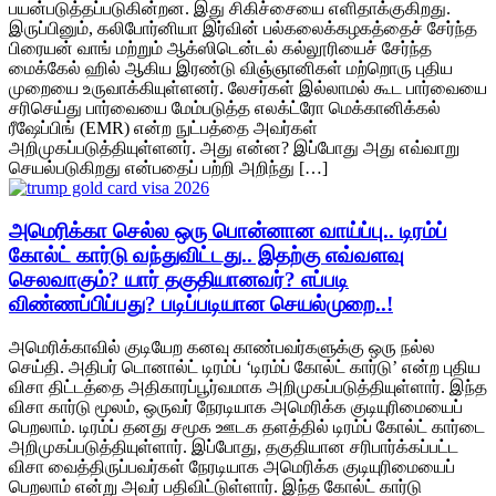
பயன்படுத்தப்படுகின்றன. இது சிகிச்சையை எளிதாக்குகிறது.
இருப்பினும், கலிபோர்னியா இர்வின் பல்கலைக்கழகத்தைச் சேர்ந்த
பிரையன் வாங் மற்றும் ஆக்ஸிடென்டல் கல்லூரியைச் சேர்ந்த
மைக்கேல் ஹில் ஆகிய இரண்டு விஞ்ஞானிகள் மற்றொரு புதிய
முறையை உருவாக்கியுள்ளனர். லேசர்கள் இல்லாமல் கூட பார்வையை
சரிசெய்து பார்வையை மேம்படுத்த எலக்ட்ரோ மெக்கானிக்கல்
ரீஷேப்பிங் (EMR) என்ற நுட்பத்தை அவர்கள்
அறிமுகப்படுத்தியுள்ளனர். அது என்ன? இப்போது அது எவ்வாறு
செயல்படுகிறது என்பதைப் பற்றி அறிந்து […]
அமெரிக்கா செல்ல ஒரு பொன்னான வாய்ப்பு.. டிரம்ப்
கோல்ட் கார்டு வந்துவிட்டது.. இதற்கு எவ்வளவு
செலவாகும்? யார் தகுதியானவர்? எப்படி
விண்ணப்பிப்பது? படிப்படியான செயல்முறை..!
அமெரிக்காவில் குடியேற கனவு காண்பவர்களுக்கு ஒரு நல்ல
செய்தி. அதிபர் டொனால்ட் டிரம்ப் ‘டிரம்ப் கோல்ட் கார்டு’ என்ற புதிய
விசா திட்டத்தை அதிகாரப்பூர்வமாக அறிமுகப்படுத்தியுள்ளார். இந்த
விசா கார்டு மூலம், ஒருவர் நேரடியாக அமெரிக்க குடியுரிமையைப்
பெறலாம். டிரம்ப் தனது சமூக ஊடக தளத்தில் டிரம்ப் கோல்ட் கார்டை
அறிமுகப்படுத்தியுள்ளார். இப்போது, தகுதியான சரிபார்க்கப்பட்ட
விசா வைத்திருப்பவர்கள் நேரடியாக அமெரிக்க குடியுரிமையைப்
பெறலாம் என்று அவர் பதிவிட்டுள்ளார். இந்த கோல்ட் கார்டு