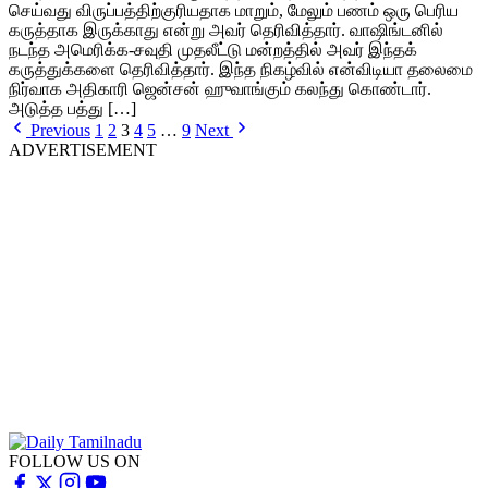
செய்வது விருப்பத்திற்குரியதாக மாறும், மேலும் பணம் ஒரு பெரிய
கருத்தாக இருக்காது என்று அவர் தெரிவித்தார். வாஷிங்டனில்
நடந்த அமெரிக்க-சவுதி முதலீட்டு மன்றத்தில் அவர் இந்தக்
கருத்துக்களை தெரிவித்தார். இந்த நிகழ்வில் என்விடியா தலைமை
நிர்வாக அதிகாரி ஜென்சன் ஹுவாங்கும் கலந்து கொண்டார்.
அடுத்த பத்து […]
Previous
1
2
3
4
5
…
9
Next
ADVERTISEMENT
FOLLOW US ON