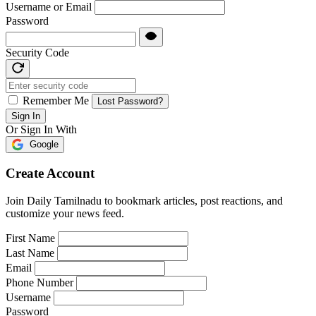
Username or Email
Password
Security Code
Remember Me
Lost Password?
Sign In
Or Sign In With
Google
Create Account
Join Daily Tamilnadu to bookmark articles, post reactions, and
customize your news feed.
First Name
Last Name
Email
Phone Number
Username
Password