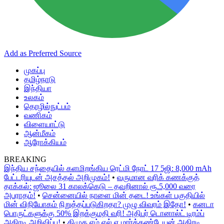
Add as Preferred Source
முகப்பு
தமிழ்நாடு
இந்தியா
உலகம்
தொழில்நுட்பம்
வணிகம்
விளையாட்டு
ஆன்மீகம்
ஆரோக்கியம்
BREAKING
இந்திய சந்தையில் களமிறங்கிய ரெட்மி நோட் 17 5ஜி: 8,000 mAh
பேட்டரியுடன் அசத்தல் அறிமுகம்!
•
வருமான வரிக் கணக்குத்
தாக்கல்: ஜூலை 31 காலக்கெடு – தவறினால் ரூ.5,000 வரை
அபராதம்!
•
சென்னையில் நாளை மின் தடை! உங்கள் பகுதியில்
மின் விநியோகம் நிறுத்தப்படுகிறதா? முழு விவரம் இதோ!
•
கனடா
பொருட்களுக்கு 50% இறக்குமதி வரி! அதிபர் டொனால்ட் டிரம்ப்
அதிரடி அறிவிப்பு!
•
திமுக எம்.எல்.ஏ மார்க்கண்டேயன் அதிரடி