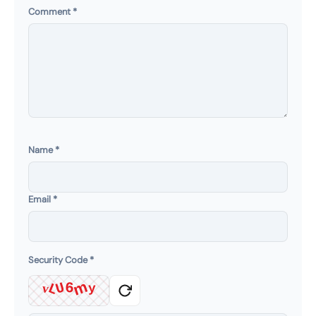
Comment
*
Name
*
Email
*
Security Code
*
m
U
6
L
v
y