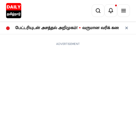
•
 பேட்டரியுடன் அசத்தல் அறிமுகம்!
வருமான வரிக் கணக்குத் தாக்கல்
ADVERTISEMENT