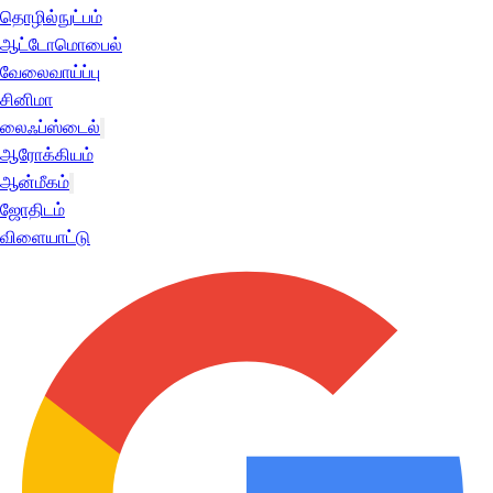
தொழில்நுட்பம்
ஆட்டோமொபைல்
வேலைவாய்ப்பு
சினிமா
லைஃப்ஸ்டைல்
ஆரோக்கியம்
ஆன்மீகம்
ஜோதிடம்
விளையாட்டு