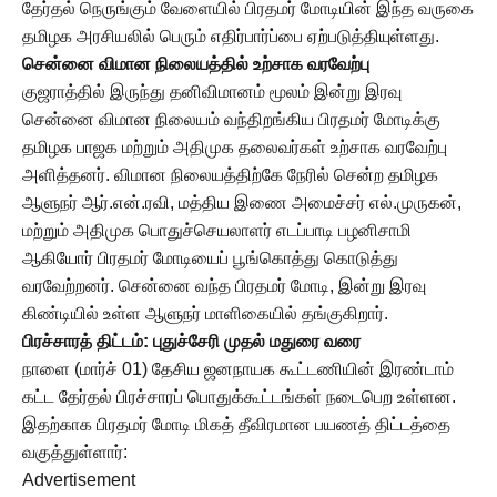
தேர்தல் நெருங்கும் வேளையில் பிரதமர் மோடியின் இந்த வருகை
தமிழக அரசியலில் பெரும் எதிர்பார்ப்பை ஏற்படுத்தியுள்ளது.
சென்னை விமான நிலையத்தில் உற்சாக வரவேற்பு
குஜராத்தில் இருந்து தனிவிமானம் மூலம் இன்று இரவு
சென்னை விமான நிலையம் வந்திறங்கிய பிரதமர் மோடிக்கு
தமிழக பாஜக மற்றும் அதிமுக தலைவர்கள் உற்சாக வரவேற்பு
அளித்தனர். விமான நிலையத்திற்கே நேரில் சென்ற தமிழக
ஆளுநர் ஆர்.என்.ரவி, மத்திய இணை அமைச்சர் எல்.முருகன்,
மற்றும் அதிமுக பொதுச்செயலாளர் எடப்பாடி பழனிசாமி
ஆகியோர் பிரதமர் மோடியைப் பூங்கொத்து கொடுத்து
வரவேற்றனர். சென்னை வந்த பிரதமர் மோடி, இன்று இரவு
கிண்டியில் உள்ள ஆளுநர் மாளிகையில் தங்குகிறார்.
பிரச்சாரத் திட்டம்: புதுச்சேரி முதல் மதுரை வரை
நாளை (மார்ச் 01) தேசிய ஜனநாயக கூட்டணியின் இரண்டாம்
கட்ட தேர்தல் பிரச்சாரப் பொதுக்கூட்டங்கள் நடைபெற உள்ளன.
இதற்காக பிரதமர் மோடி மிகத் தீவிரமான பயணத் திட்டத்தை
வகுத்துள்ளார்:
Advertisement