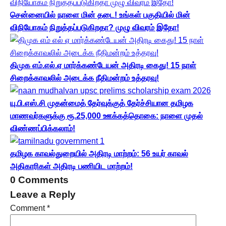
சென்னையில் நாளை மின் தடை! உங்கள் பகுதியில் மின்
விநியோகம் நிறுத்தப்படுகிறதா? முழு விவரம் இதோ!
திமுக எம்.எல்.ஏ மார்க்கண்டேயன் அதிரடி கைது! 15 நாள்
சிறைக்காவலில் அடைக்க நீதிமன்றம் உத்தரவு!
யு.பி.எஸ்.சி முதன்மைத் தேர்வுக்குத் தேர்ச்சியான தமிழக
மாணவர்களுக்கு ரூ.25,000 ஊக்கத்தொகை: நாளை முதல்
விண்ணப்பிக்கலாம்!
தமிழக காவல்துறையில் அதிரடி மாற்றம்: 56 உயர் காவல்
அதிகாரிகள் அதிரடி பணியிட மாற்றம்!
0 Comments
Leave a Reply
Comment
*