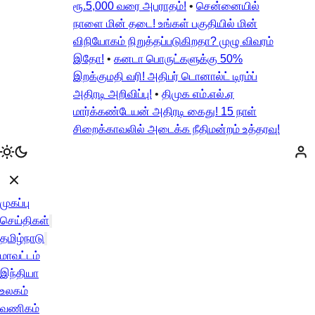
ரூ.5,000 வரை அபராதம்!
•
சென்னையில்
நாளை மின் தடை! உங்கள் பகுதியில் மின்
விநியோகம் நிறுத்தப்படுகிறதா? முழு விவரம்
இதோ!
•
கனடா பொருட்களுக்கு 50%
இறக்குமதி வரி! அதிபர் டொனால்ட் டிரம்ப்
அதிரடி அறிவிப்பு!
•
திமுக எம்.எல்.ஏ
மார்க்கண்டேயன் அதிரடி கைது! 15 நாள்
சிறைக்காவலில் அடைக்க நீதிமன்றம் உத்தரவு!
முகப்பு
செய்திகள்
தமிழ்நாடு
மாவட்டம்
இந்தியா
உலகம்
வணிகம்