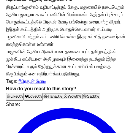
திருப்பரங்குன்றம் வழிபாட்டிற்குப் பிறகு, மதுரையில் நடைபெறும்
தேசிய ஜனநாயக கூட்டணியின் பிரம்மாண்ட தேர்தல் பிரச்சாரப்
பொதுக்கூட்டத்தில் பிரதமர் மோடி பங்கேற்று உரையாற்றுகிறார்.
இந்தக் கூட்டத்தில் அதிமுக பொதுச்செயலாளர் எடப்பாடி
பழனிசாமி மற்றும் கூட்டணியில் உள்ள இதர கட்சித் தலைவர்கள்
கலந்துகொள்ள உள்ளனர்.
பாஜகவின் தேசிய அளவிலான தலைமையும், தமிழகத்தின்
முக்கிய கட்சியான அதிமுகவும் இணைந்து நடத்தும் இந்த
பிரச்சாரம், வரும் தேர்தலுக்கான கூட்டணியின் பலத்தை
நிரூபிக்கும் என எதிர்பார்க்கப்படுகிறது.
Tags:
#பிரதமர் மோடி
How do you react to this story?
👍
Like
0%
❤️
Love
0%
😂
Haha
0%
😮
Wow
0%
😢
Sad
0%
Share: