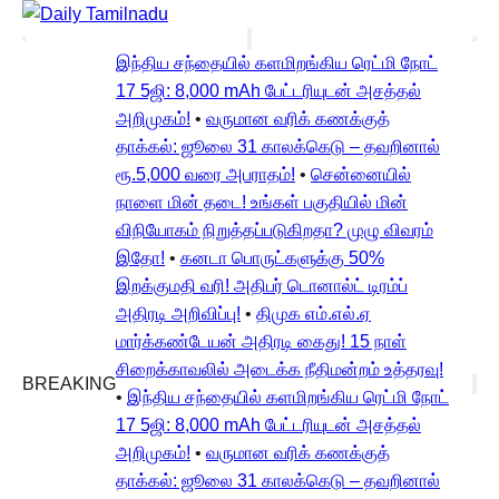
இந்திய சந்தையில் களமிறங்கிய ரெட்மி நோட்
17 5ஜி: 8,000 mAh பேட்டரியுடன் அசத்தல்
அறிமுகம்!
•
வருமான வரிக் கணக்குத்
தாக்கல்: ஜூலை 31 காலக்கெடு – தவறினால்
ரூ.5,000 வரை அபராதம்!
•
சென்னையில்
நாளை மின் தடை! உங்கள் பகுதியில் மின்
விநியோகம் நிறுத்தப்படுகிறதா? முழு விவரம்
இதோ!
•
கனடா பொருட்களுக்கு 50%
இறக்குமதி வரி! அதிபர் டொனால்ட் டிரம்ப்
அதிரடி அறிவிப்பு!
•
திமுக எம்.எல்.ஏ
மார்க்கண்டேயன் அதிரடி கைது! 15 நாள்
சிறைக்காவலில் அடைக்க நீதிமன்றம் உத்தரவு!
BREAKING
•
இந்திய சந்தையில் களமிறங்கிய ரெட்மி நோட்
17 5ஜி: 8,000 mAh பேட்டரியுடன் அசத்தல்
அறிமுகம்!
•
வருமான வரிக் கணக்குத்
தாக்கல்: ஜூலை 31 காலக்கெடு – தவறினால்