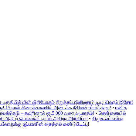
குதியில் மின் விநியோகம் நிறுத்தப்படுகிறதா? முழு விவரம் இதோ!
ு! 15 நாள் சிறைக்காவலில் அடைக்க நீதிமன்றம் உத்தரவு!
•
மனித
ாலக்கெடு – தவறினால் ரூ.5,000 வரை அபராதம்!
•
சென்னையில்
அதிபர் டொனால்ட் டிரம்ப் அதிரடி அறிவிப்பு!
•
திமுக எம்.எல்.ஏ
வோருக்கு ஜப்பானின் அசத்தல் கண்டுபிடிப்பு!