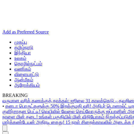
Add as Preferred Source
முகப்பு
தமிழ்நாடு
இந்தியா
உலகம்
தொழில்நுட்பம்
வணிகம்
விளையாட்டு
ஆன்மீகம்
ஆரோக்கியம்
BREAKING
வருமான வரிக் கணக்குத் தாக்கல்: ஜூலை 31 காலக்கெடு – தவறினா
•
கனடா பொருட்களுக்கு 50% இறக்குமதி வரி! அதிபர் டொனால்ட் டிரம்ப
குளிர்சாதன பெட்டி! வெயிலில் வேலை செய்வோருக்கு ஜப்பானின் அசத்
நாளை மின் தடை! உங்கள் பகுதியில் மின் விநியோகம் நிறுத்தப்படுக
மார்க்கண்டேயன் அதிரடி கைது! 15 நாள் சிறைக்காவலில் அடைக்க நீ