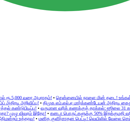
ல் ரூ.5,000 வரை அபராதம்!
•
சென்னையில் நாளை மின் தடை! உங்கள் ப
் அதிரடி அறிவிப்பு!
•
திமுக எம்.எல்.ஏ மார்க்கண்டேயன் அதிரடி கைத
தல் கண்டுபிடிப்பு!
•
வருமான வரிக் கணக்குத் தாக்கல்: ஜூலை 31 க
ிறதா? முழு விவரம் இதோ!
•
கனடா பொருட்களுக்கு 50% இறக்குமதி வரி! 
திமன்றம் உத்தரவு!
•
மனித குளிர்சாதன பெட்டி! வெயிலில் வேலை செய்