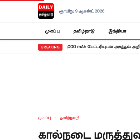
ஞாயிறு, 9 ஆகஸ்ட் 2026
முகப்பு
தமிழ்நாடு
இந்தியா
•
ரெட்மி நோட் 17 5ஜி: 8,000 mAh பேட்டரியுடன் அசத்தல் அறிமுகம்!
வ
BREAKING
முகப்பு
/
தமிழ்நாடு
கால்நடை மருத்துவ