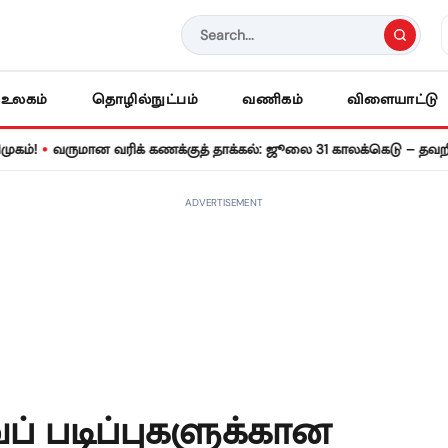
உலகம்
தொழில்நுட்பம்
வணிகம்
விளையாட்டு
ருமான வரிக் கணக்குத் தாக்கல்: ஜூலை 31 காலக்கெடு – தவறினால் ரூ.
ADVERTISEMENT
ப் படிப்புகளுக்கான