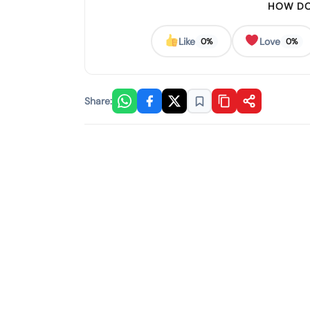
HOW DO
Like
Love
0%
0%
Share: