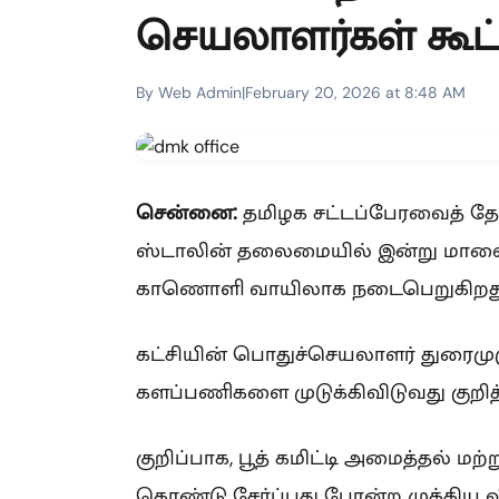
செயலாளர்கள் கூட்
By Web Admin
|
February 20, 2026 at 8:48 AM
சென்னை:
தமிழக சட்டப்பேரவைத் தேர்
ஸ்டாலின் தலைமையில் இன்று மாலை 6
காணொளி வாயிலாக நடைபெறுகிறது
கட்சியின் பொதுச்செயலாளர் துரைமுரு
களப்பணிகளை முடுக்கிவிடுவது குறித்
குறிப்பாக, பூத் கமிட்டி அமைத்தல் ம
கொண்டு சேர்ப்பது போன்ற முக்கிய வி