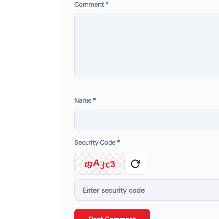
Comment
*
Name
*
Security Code
*
A
z
g
3
3
c