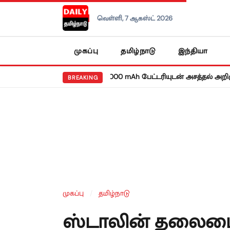
வெள்ளி, 7 ஆகஸ்ட் 2026
முகப்பு
தமிழ்நாடு
இந்தியா
கிய ரெட்மி நோட் 17 5ஜி: 8,000 mAh பேட்டரியுடன் அசத்தல் அறிமுகம்!
BREAKING
முகப்பு
/
தமிழ்நாடு
ஸ்டாலின் தலைமை