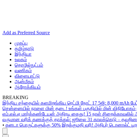
Add as Preferred Source
முகப்பு
தமிழ்நாடு
இந்தியா
உலகம்
தொழில்நுட்பம்
வணிகம்
விளையாட்டு
ஆன்மீகம்
ஆரோக்கியம்
BREAKING
இந்திய சந்தையில் களமிறங்கிய ரெட்மி நோட் 17 5ஜி: 8,000 mAh பேட
சென்னையில் நாளை மின் தடை! உங்கள் பகுதியில் மின் விநியோகம் ந
எம்.எல்.ஏ மார்க்கண்டேயன் அதிரடி கைது! 15 நாள் சிறைக்காவலில் 
வருமான வரிக் கணக்குத் தாக்கல்: ஜூலை 31 காலக்கெடு – தவறினா
•
கனடா பொருட்களுக்கு 50% இறக்குமதி வரி! அதிபர் டொனால்ட் டிரம்ப