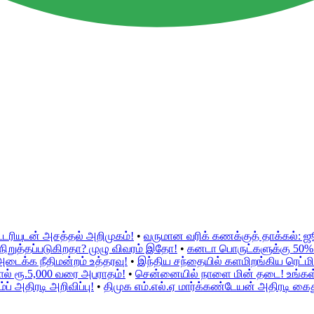
்டரியுடன் அசத்தல் அறிமுகம்!
•
வருமான வரிக் கணக்குத் தாக்கல்: 
ிறுத்தப்படுகிறதா? முழு விவரம் இதோ!
•
கனடா பொருட்களுக்கு 50% இற
அடைக்க நீதிமன்றம் உத்தரவு!
•
இந்திய சந்தையில் களமிறங்கிய ரெட்மி 
ல் ரூ.5,000 வரை அபராதம்!
•
சென்னையில் நாளை மின் தடை! உங்கள் ப
் அதிரடி அறிவிப்பு!
•
திமுக எம்.எல்.ஏ மார்க்கண்டேயன் அதிரடி கைத