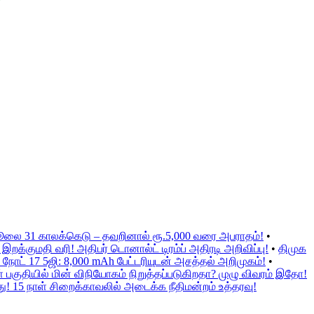
ஜூலை 31 காலக்கெடு – தவறினால் ரூ.5,000 வரை அபராதம்!
•
க்குமதி வரி! அதிபர் டொனால்ட் டிரம்ப் அதிரடி அறிவிப்பு!
•
திமுக
நோட் 17 5ஜி: 8,000 mAh பேட்டரியுடன் அசத்தல் அறிமுகம்!
•
குதியில் மின் விநியோகம் நிறுத்தப்படுகிறதா? முழு விவரம் இதோ!
ு! 15 நாள் சிறைக்காவலில் அடைக்க நீதிமன்றம் உத்தரவு!