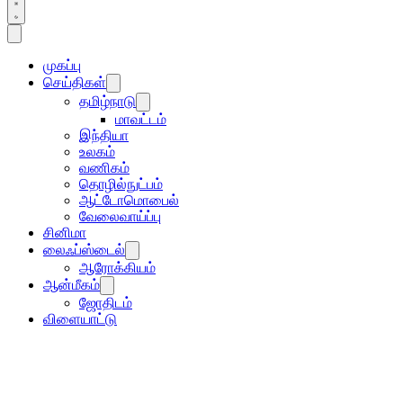
முகப்பு
செய்திகள்
தமிழ்நாடு
மாவட்டம்
இந்தியா
உலகம்
வணிகம்
தொழில்நுட்பம்
ஆட்டோமொபைல்
வேலைவாய்ப்பு
சினிமா
லைஃப்ஸ்டைல்
ஆரோக்கியம்
ஆன்மீகம்
ஜோதிடம்
விளையாட்டு