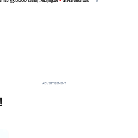
•
5,000 வரை அபராதம்!
சென்னையில் நாளை மின் தடை! உங்கள் பகுதியில
ADVERTISEMENT
!