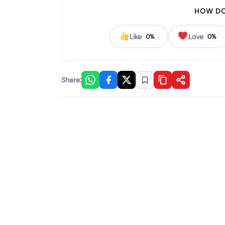
HOW DO
Like
Love
0%
0%
Share: