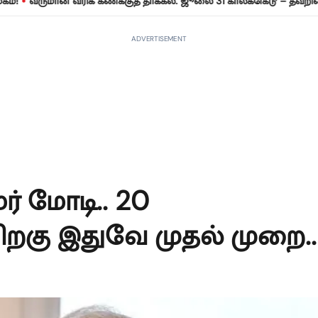
ுமான வரிக் கணக்குத் தாக்கல்: ஜூலை 31 காலக்கெடு – தவறினால் ரூ.
ADVERTISEMENT
ர் மோடி.. 20
ிறகு இதுவே முதல் முறை..