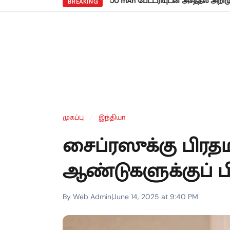
•
ெட்மி நோட் 17 5ஜி: 8,000 mAh பேட்டரியுடன் அசத்தல் அறிமுகம்!
வர
BREAKING
முகப்பு
/
இந்தியா
சைப்ரஸுக்கு பிரதம
ஆண்டுகளுக்குப் ப
By Web Admin
|
June 14, 2025 at 9:40 PM