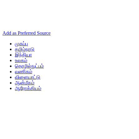
Add as Preferred Source
முகப்பு
தமிழ்நாடு
இந்தியா
உலகம்
தொழில்நுட்பம்
வணிகம்
விளையாட்டு
ஆன்மீகம்
ஆரோக்கியம்