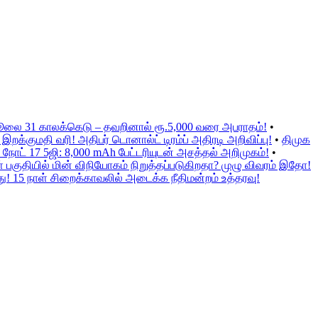
ஜூலை 31 காலக்கெடு – தவறினால் ரூ.5,000 வரை அபராதம்!
•
க்குமதி வரி! அதிபர் டொனால்ட் டிரம்ப் அதிரடி அறிவிப்பு!
•
திமுக
நோட் 17 5ஜி: 8,000 mAh பேட்டரியுடன் அசத்தல் அறிமுகம்!
•
குதியில் மின் விநியோகம் நிறுத்தப்படுகிறதா? முழு விவரம் இதோ!
ு! 15 நாள் சிறைக்காவலில் அடைக்க நீதிமன்றம் உத்தரவு!