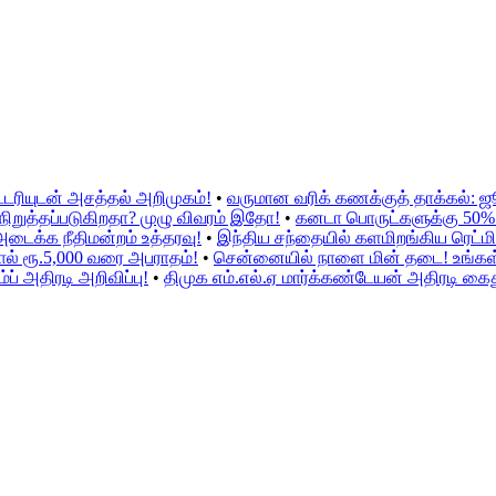
்டரியுடன் அசத்தல் அறிமுகம்!
•
வருமான வரிக் கணக்குத் தாக்கல்: 
ிறுத்தப்படுகிறதா? முழு விவரம் இதோ!
•
கனடா பொருட்களுக்கு 50% இற
அடைக்க நீதிமன்றம் உத்தரவு!
•
இந்திய சந்தையில் களமிறங்கிய ரெட்மி 
ல் ரூ.5,000 வரை அபராதம்!
•
சென்னையில் நாளை மின் தடை! உங்கள் ப
் அதிரடி அறிவிப்பு!
•
திமுக எம்.எல்.ஏ மார்க்கண்டேயன் அதிரடி கைத