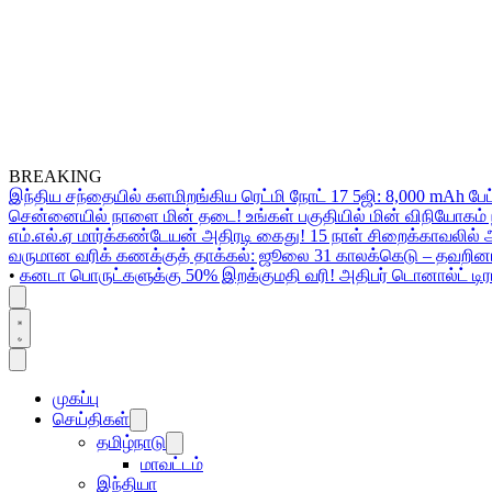
BREAKING
இந்திய சந்தையில் களமிறங்கிய ரெட்மி நோட் 17 5ஜி: 8,000 mAh பேட
சென்னையில் நாளை மின் தடை! உங்கள் பகுதியில் மின் விநியோகம் ந
எம்.எல்.ஏ மார்க்கண்டேயன் அதிரடி கைது! 15 நாள் சிறைக்காவலில் 
வருமான வரிக் கணக்குத் தாக்கல்: ஜூலை 31 காலக்கெடு – தவறினா
•
கனடா பொருட்களுக்கு 50% இறக்குமதி வரி! அதிபர் டொனால்ட் டிரம்ப
முகப்பு
செய்திகள்
தமிழ்நாடு
மாவட்டம்
இந்தியா