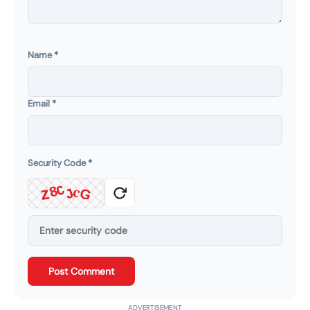
Name
*
Email
*
Security Code
*
c
C
z
8
J
G
Post Comment
ADVERTISEMENT