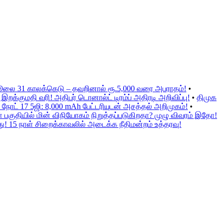
ஜூலை 31 காலக்கெடு – தவறினால் ரூ.5,000 வரை அபராதம்!
•
க்குமதி வரி! அதிபர் டொனால்ட் டிரம்ப் அதிரடி அறிவிப்பு!
•
திமுக
நோட் 17 5ஜி: 8,000 mAh பேட்டரியுடன் அசத்தல் அறிமுகம்!
•
குதியில் மின் விநியோகம் நிறுத்தப்படுகிறதா? முழு விவரம் இதோ!
ு! 15 நாள் சிறைக்காவலில் அடைக்க நீதிமன்றம் உத்தரவு!