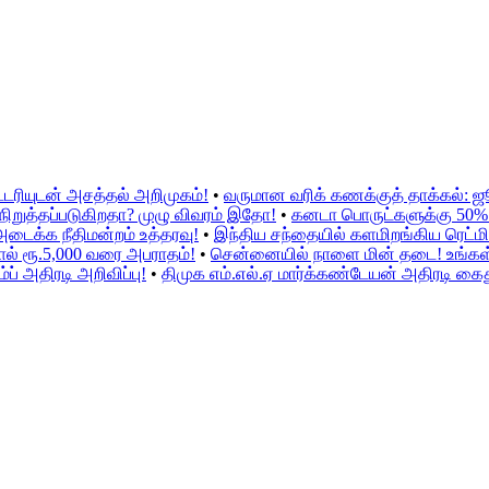
்டரியுடன் அசத்தல் அறிமுகம்!
•
வருமான வரிக் கணக்குத் தாக்கல்: 
ிறுத்தப்படுகிறதா? முழு விவரம் இதோ!
•
கனடா பொருட்களுக்கு 50% இற
அடைக்க நீதிமன்றம் உத்தரவு!
•
இந்திய சந்தையில் களமிறங்கிய ரெட்மி 
ல் ரூ.5,000 வரை அபராதம்!
•
சென்னையில் நாளை மின் தடை! உங்கள் ப
் அதிரடி அறிவிப்பு!
•
திமுக எம்.எல்.ஏ மார்க்கண்டேயன் அதிரடி கைத