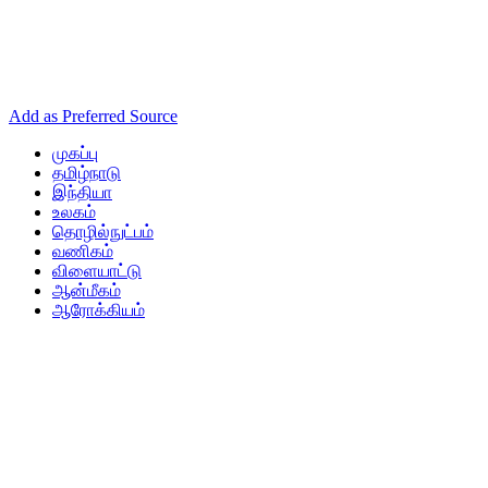
Add as Preferred Source
முகப்பு
தமிழ்நாடு
இந்தியா
உலகம்
தொழில்நுட்பம்
வணிகம்
விளையாட்டு
ஆன்மீகம்
ஆரோக்கியம்