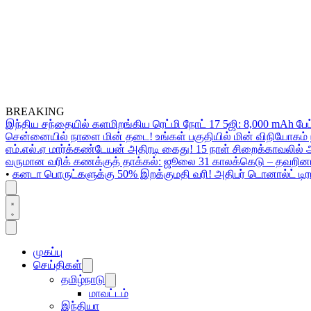
BREAKING
இந்திய சந்தையில் களமிறங்கிய ரெட்மி நோட் 17 5ஜி: 8,000 mAh பேட
சென்னையில் நாளை மின் தடை! உங்கள் பகுதியில் மின் விநியோகம் ந
எம்.எல்.ஏ மார்க்கண்டேயன் அதிரடி கைது! 15 நாள் சிறைக்காவலில் 
வருமான வரிக் கணக்குத் தாக்கல்: ஜூலை 31 காலக்கெடு – தவறினா
•
கனடா பொருட்களுக்கு 50% இறக்குமதி வரி! அதிபர் டொனால்ட் டிரம்ப
முகப்பு
செய்திகள்
தமிழ்நாடு
மாவட்டம்
இந்தியா