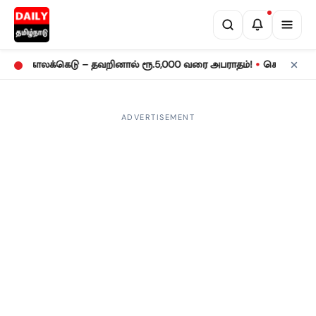
•
லை 31 காலக்கெடு – தவறினால் ரூ.5,000 வரை அபராதம்!
சென்னையில் 
ADVERTISEMENT