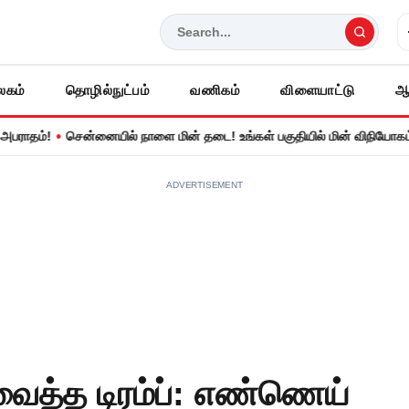
லகம்
தொழில்நுட்பம்
வணிகம்
விளையாட்டு
ஆ
•
தம்!
சென்னையில் நாளை மின் தடை! உங்கள் பகுதியில் மின் விநியோகம் நிறு
ADVERTISEMENT
 வைத்த டிரம்ப்: எண்ணெய்