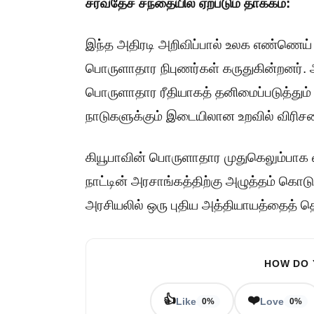
சர்வதேச சந்தையில் ஏற்படும் தாக்கம்:
இந்த அதிரடி அறிவிப்பால் உலக எண்ணெய் ச
பொருளாதார நிபுணர்கள் கருதுகின்றனர். 
பொருளாதார ரீதியாகத் தனிமைப்படுத்தும்
நாடுகளுக்கும் இடையிலான உறவில் விரிசலை
கியூபாவின் பொருளாதார முதுகெலும்பாக வ
நாட்டின் அரசாங்கத்திற்கு அழுத்தம் கொடுக
அரசியலில் ஒரு புதிய அத்தியாயத்தைத் த
HOW DO 
👍
❤️
Like
Love
0%
0%