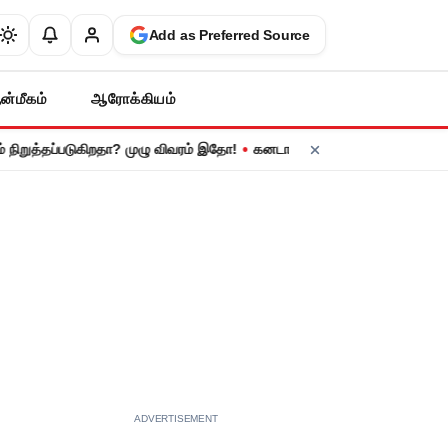
Add as Preferred Source
ன்மீகம்
ஆரோக்கியம்
•
த்தப்படுகிறதா? முழு விவரம் இதோ!
கனடா பொருட்களுக்கு 50% இறக்குமதி வரி
ADVERTISEMENT