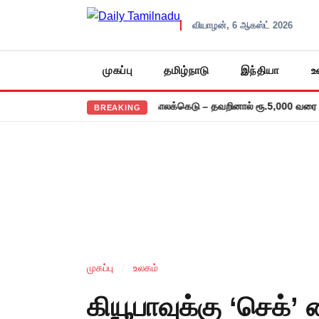
வியாழன், 6 ஆகஸ்ட் 2026
முகப்பு
தமிழ்நாடு
இந்தியா
உ
 கணக்குத் தாக்கல்: ஜூலை 31 காலக்கெடு – தவறினால் ரூ.5,000 வரை அபரா
BREAKING
முகப்பு
/
உலகம்
கியூபாவுக்கு ‘செக்’