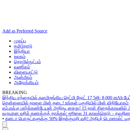
Add as Preferred Source
முகப்பு
தமிழ்நாடு
இந்தியா
உலகம்
தொழில்நுட்பம்
வணிகம்
விளையாட்டு
ஆன்மீகம்
ஆரோக்கியம்
BREAKING
இந்திய சந்தையில் களமிறங்கிய ரெட்மி நோட் 17 5ஜி: 8,000 mAh பேட
சென்னையில் நாளை மின் தடை! உங்கள் பகுதியில் மின் விநியோகம் ந
எம்.எல்.ஏ மார்க்கண்டேயன் அதிரடி கைது! 15 நாள் சிறைக்காவலில் 
வருமான வரிக் கணக்குத் தாக்கல்: ஜூலை 31 காலக்கெடு – தவறினா
•
கனடா பொருட்களுக்கு 50% இறக்குமதி வரி! அதிபர் டொனால்ட் டிரம்ப