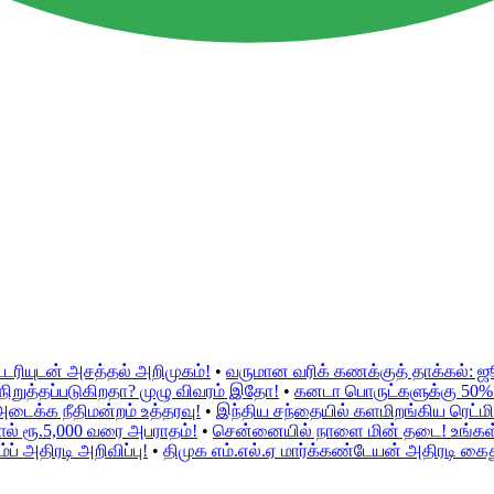
்டரியுடன் அசத்தல் அறிமுகம்!
•
வருமான வரிக் கணக்குத் தாக்கல்: 
ிறுத்தப்படுகிறதா? முழு விவரம் இதோ!
•
கனடா பொருட்களுக்கு 50% இற
அடைக்க நீதிமன்றம் உத்தரவு!
•
இந்திய சந்தையில் களமிறங்கிய ரெட்மி 
ல் ரூ.5,000 வரை அபராதம்!
•
சென்னையில் நாளை மின் தடை! உங்கள் ப
் அதிரடி அறிவிப்பு!
•
திமுக எம்.எல்.ஏ மார்க்கண்டேயன் அதிரடி கைத