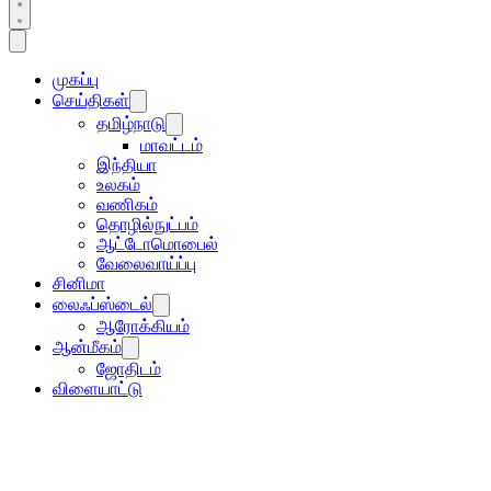
முகப்பு
செய்திகள்
தமிழ்நாடு
மாவட்டம்
இந்தியா
உலகம்
வணிகம்
தொழில்நுட்பம்
ஆட்டோமொபைல்
வேலைவாய்ப்பு
சினிமா
லைஃப்ஸ்டைல்
ஆரோக்கியம்
ஆன்மீகம்
ஜோதிடம்
விளையாட்டு