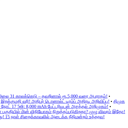
ஜூலை 31 காலக்கெடு – தவறினால் ரூ.5,000 வரை அபராதம்!
•
க்குமதி வரி! அதிபர் டொனால்ட் டிரம்ப் அதிரடி அறிவிப்பு!
•
திமுக
நோட் 17 5ஜி: 8,000 mAh பேட்டரியுடன் அசத்தல் அறிமுகம்!
•
குதியில் மின் விநியோகம் நிறுத்தப்படுகிறதா? முழு விவரம் இதோ!
ு! 15 நாள் சிறைக்காவலில் அடைக்க நீதிமன்றம் உத்தரவு!