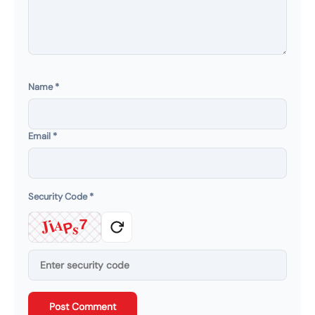
Name
*
Email
*
Security Code
*
J
7
i
A
s
P
Post Comment