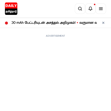
•
000 mAh பேட்டரியுடன் அசத்தல் அறிமுகம்!
வருமான வரிக் கணக்குத் த
ADVERTISEMENT