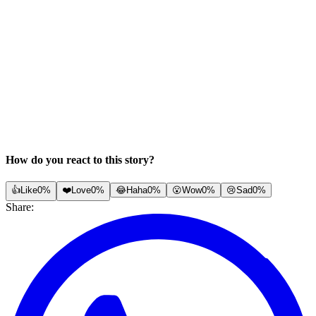
How do you react to this story?
👍
Like
0%
❤️
Love
0%
😂
Haha
0%
😮
Wow
0%
😢
Sad
0%
Share: