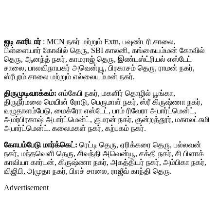
ஐடி காரிடார்
: MCN நகர் மற்றும் Extn, பவுண்டரி சாலை,
பிள்ளையார் கோவில் தெரு, SBI காலனி, கங்கையம்மன் கோவில்
தெரு, ஆனந்த் நகர், காமராஜ் தெரு, இண்டஸ்ட்ரியல் எஸ்டேட்
சாலை, பாலவிநாயகர் அவென்யூ, பிரகாசம் தெரு, ராமன் நகர்,
ஸ்ரீபுரம் சாலை மற்றும் எல்லையம்மன் நகர்.
திருமுடிவாக்கம்:
எம்கேபி நகர், மகளிர் தொழில் பூங்கா,
திருநீர்மலை மெயின் ரோடு, பெருமாள் நகர், ஸ்ரீ கிருஷ்ணா நகர்,
வழுதாளம்பேடு, மைக்ரோ எஸ்டேட், பாம் ரிவேரா அபார்ட்மென்ட்,
அமர்பிரகாஷ் அபார்ட்மென்ட், குமரன் நகர், குன்றத்தூர், மகாலட்சுமி
அபார்ட்மென்ட். கலைமகள் நகர், கற்பகம் நகர்.
கோயம்பேடு மார்க்கெட்:
ரெட்டி தெரு, ஏரிக்கரை தெரு, பல்லவன்
நகர், மந்தவெளி தெரு, சிவந்தி அவென்யூ, சக்தி நகர், சி பிளாக்
காவியா கார்டன், கிருஷ்ணா நகர், அகத்தியர் நகர், அம்பிகா நகர்,
விஜிபி, அமுதா நகர், பிஎச் சாலை, ராஜீவ் காந்தி தெரு.
Advertisement