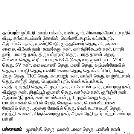
தாம்பரம்:
ஓட்டேரி, ஊரப்பாக்கம், வண்டலூர், சிங்காரத்தோட்டம் ஹில்
வியூ, கங்கையம்மன் கோவில், வெங்கடேசபுரம், லட்சுமிபுரம்,
ஆர்.எம்.கே.நகர், குண்டுமேடு, முத்துவேலர் தெரு, கிருஷ்ணா
சாலை, விவேக் நகர், காமதேனு நகர், கார்த்திகேயன் நகர், பாரதி
நகர், பாலாஜி நகர், திருவள்ளுவர் தெரு, பாரதிதாசன் தெரு,
அவ்வை தெரு, ஸ்ரீ ராம் பார்க் 63 அடுக்குமாடி குடியிருப்பு, VOC
தெரு, SV நகர், கலைவாணி தெரு, மணி தெரு, அம்மன்கோவில்
தெரு, பாலாஜி தெரு, மணிமேகலை தெரு, தொல்காப்பியர் 1வது,
2வது தெரு, TKC தெரு, காமராஜர் நகர், காந்தி தெரு, ராஜ்ஸ்ட்மான்
தெரு, காந்தி தெரு, பெருமாள் புரம், வெங்கம்பாக்கம்,
சத்தியமூர்த்தி தெரு, அமுதம் நகர், சடகோபன் நகர், தங்கராஜ் நகர்,
விஷ்ணு நகர், திருப்பூர் குமரன் தெரு, வசந்தம் நகர், குறிஞ்சி நகர்,
ஆர்எஸ்ஆர் நகர், கண்ணன்வென்யூ 1 முதல் 5வது தெரு,
மாடம்பாக்கம் மெயின் ரோடு, கோகுல் நகர், பொன்னியம்மன்
கோவில் தெரு, பஜனை கோவில் தெரு, வெங்கடாசலபதி தெரு,
மூர்த்தி காலனி, கிருஷ்ணராஜ் நகர், அருள்நெறி நகர் மற்றும் சங்கரா
பள்ளி.
பல்லாவரம்
: மூசாத்தி தெரு, ஹசன் பாஷா தெரு, யாசின் கான்