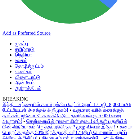
Add as Preferred Source
முகப்பு
தமிழ்நாடு
இந்தியா
உலகம்
தொழில்நுட்பம்
வணிகம்
விளையாட்டு
ஆன்மீகம்
ஆரோக்கியம்
BREAKING
இந்திய சந்தையில் களமிறங்கிய ரெட்மி நோட் 17 5ஜி: 8,000 mAh
பேட்டரியுடன் அசத்தல் அறிமுகம்!
•
வருமான வரிக் கணக்குத்
தாக்கல்: ஜூலை 31 காலக்கெடு – தவறினால் ரூ.5,000 வரை
அபராதம்!
•
சென்னையில் நாளை மின் தடை! உங்கள் பகுதியில்
மின் விநியோகம் நிறுத்தப்படுகிறதா? முழு விவரம் இதோ!
•
கனடா
பொருட்களுக்கு 50% இறக்குமதி வரி! அதிபர் டொனால்ட் டிரம்ப்
அதிரடி அறிவிப்பு!
•
திமுக எம்.எல்.ஏ மார்க்கண்டேயன் அதிரடி