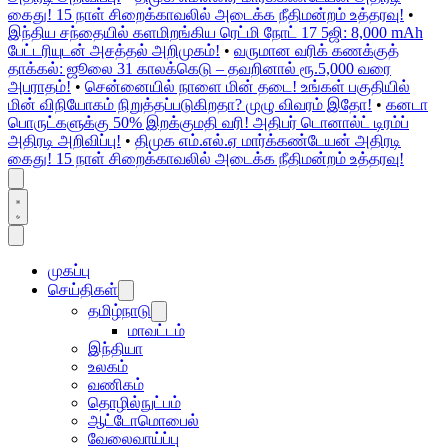
கைது! 15 நாள் சிறைக்காவலில் அடைக்க நீதிமன்றம் உத்தரவு!
•
இந்திய சந்தையில் களமிறங்கிய ரெட்மி நோட் 17 5ஜி: 8,000 mAh
பேட்டரியுடன் அசத்தல் அறிமுகம்!
•
வருமான வரிக் கணக்குத்
தாக்கல்: ஜூலை 31 காலக்கெடு – தவறினால் ரூ.5,000 வரை
அபராதம்!
•
சென்னையில் நாளை மின் தடை! உங்கள் பகுதியில்
மின் விநியோகம் நிறுத்தப்படுகிறதா? முழு விவரம் இதோ!
•
கனடா
பொருட்களுக்கு 50% இறக்குமதி வரி! அதிபர் டொனால்ட் டிரம்ப்
அதிரடி அறிவிப்பு!
•
திமுக எம்.எல்.ஏ மார்க்கண்டேயன் அதிரடி
கைது! 15 நாள் சிறைக்காவலில் அடைக்க நீதிமன்றம் உத்தரவு!
முகப்பு
செய்திகள்
தமிழ்நாடு
மாவட்டம்
இந்தியா
உலகம்
வணிகம்
தொழில்நுட்பம்
ஆட்டோமொபைல்
வேலைவாய்ப்பு