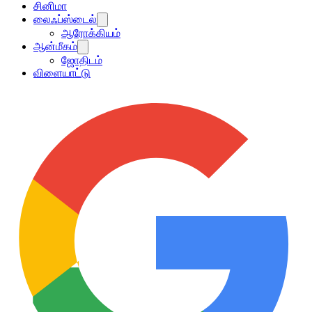
சினிமா
லைஃப்ஸ்டைல்
ஆரோக்கியம்
ஆன்மீகம்
ஜோதிடம்
விளையாட்டு