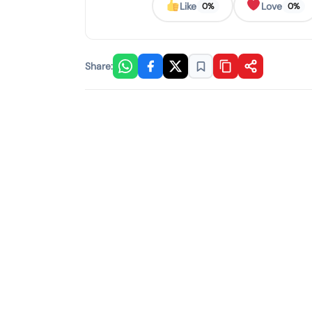
Like
Love
0%
0%
Share: