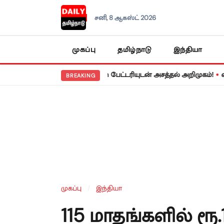
சனி, 8 ஆகஸ்ட் 2026
முகப்பு
தமிழ்நாடு
இந்தியா
•
ோட் 17 5ஜி: 8,000 mAh பேட்டரியுடன் அசத்தல் அறிமுகம்!
வருமான வர
BREAKING
முகப்பு
/
இந்தியா
115 மாதங்களில் ரூ