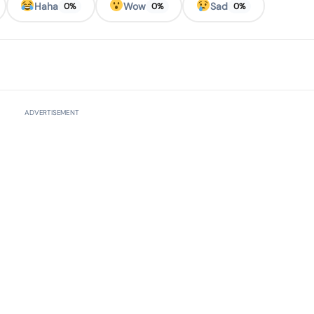
Haha
Wow
Sad
0%
0%
0%
ADVERTISEMENT