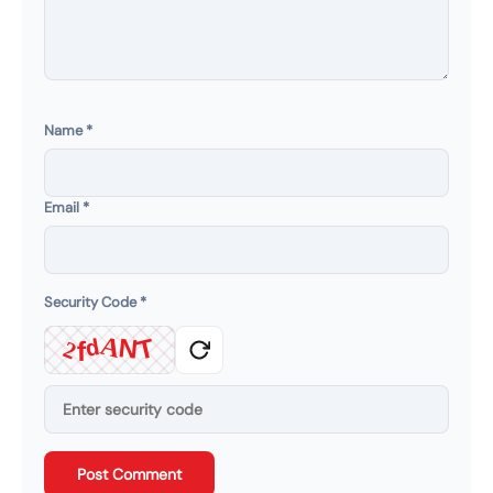
Name
*
Email
*
Security Code
*
A
T
N
f
d
2
Post Comment