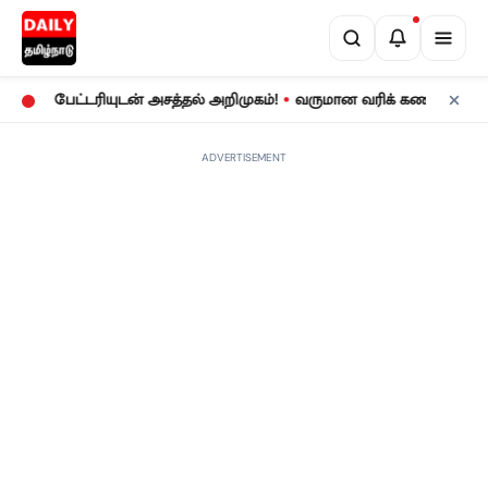
•
பேட்டரியுடன் அசத்தல் அறிமுகம்!
வருமான வரிக் கணக்குத் தாக்கல்:
ADVERTISEMENT