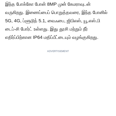
இந்த போக்கோ போன் 8MP முன் கேமராவுடன்
வருகிறது. இணைப்பைப் பொறுத்தவரை, இந்த போனில்
5G, 4G, ப்ளூடூத் 5.1, வைஃபை, ஜிபிஎஸ், யூ.எஸ்.பி
டைப்-சி போர்ட் உள்ளது. இது தூசி மற்றும் நீர்
எதிர்ப்பிற்கான IP64 மதிப்பீட்டையும் வழங்குகிறது.
ADVERTISEMENT