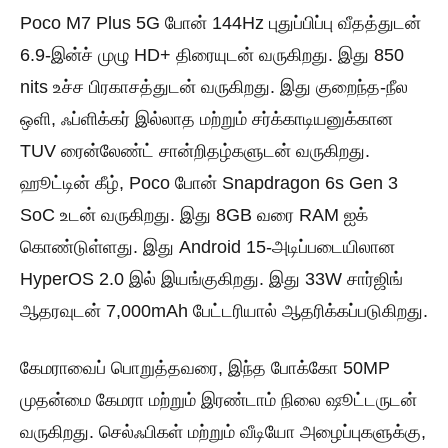
Poco M7 Plus 5G போன் 144Hz புதுப்பிப்பு வீதத்துடன்
6.9-இன்ச் முழு HD+ திரையுடன் வருகிறது. இது 850
nits உச்ச பிரகாசத்துடன் வருகிறது. இது குறைந்த-நீல
ஒளி, ஃப்ளிக்கர் இல்லாத மற்றும் சர்க்காடியனுக்கான
TUV ரைன்லேண்ட் சான்றிதழ்களுடன் வருகிறது.
ஹூட்டின் கீழ், Poco போன் Snapdragon 6s Gen 3
SoC உடன் வருகிறது. இது 8GB வரை RAM ஐக்
கொண்டுள்ளது. இது Android 15-அடிப்படையிலான
HyperOS 2.0 இல் இயங்குகிறது. இது 33W சார்ஜிங்
ஆதரவுடன் 7,000mAh பேட்டரியால் ஆதரிக்கப்படுகிறது.
கேமராவைப் பொறுத்தவரை, இந்த போக்கோ 50MP
முதன்மை கேமரா மற்றும் இரண்டாம் நிலை ஷூட்டருடன்
வருகிறது. செல்ஃபிகள் மற்றும் வீடியோ அழைப்புகளுக்கு,