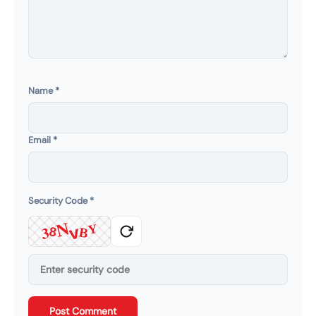
Name
*
Email
*
Security Code
*
N
3
Y
v
B
8
Post Comment