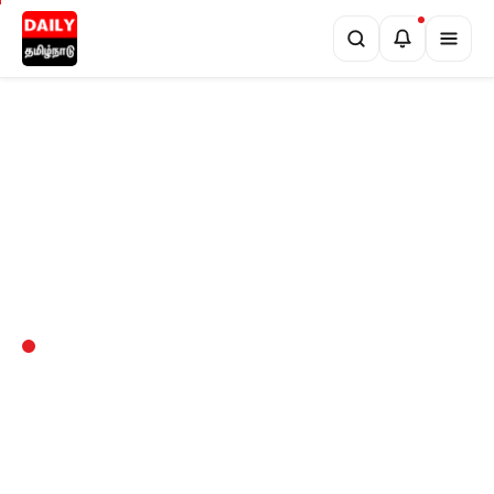
•
ினால் ரூ.5,000 வரை அபராதம்!
சென்னையில் நாளை மின் தடை! உங்கள்