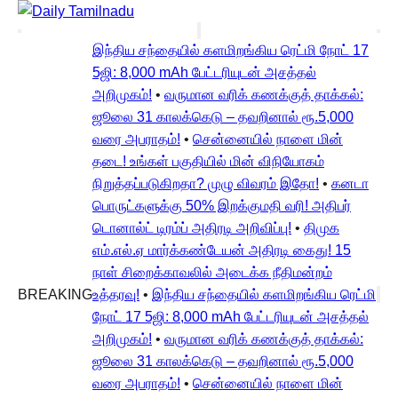
இந்திய சந்தையில் களமிறங்கிய ரெட்மி நோட் 17
5ஜி: 8,000 mAh பேட்டரியுடன் அசத்தல்
அறிமுகம்!
•
வருமான வரிக் கணக்குத் தாக்கல்:
ஜூலை 31 காலக்கெடு – தவறினால் ரூ.5,000
வரை அபராதம்!
•
சென்னையில் நாளை மின்
தடை! உங்கள் பகுதியில் மின் விநியோகம்
நிறுத்தப்படுகிறதா? முழு விவரம் இதோ!
•
கனடா
பொருட்களுக்கு 50% இறக்குமதி வரி! அதிபர்
டொனால்ட் டிரம்ப் அதிரடி அறிவிப்பு!
•
திமுக
எம்.எல்.ஏ மார்க்கண்டேயன் அதிரடி கைது! 15
நாள் சிறைக்காவலில் அடைக்க நீதிமன்றம்
BREAKING
உத்தரவு!
•
இந்திய சந்தையில் களமிறங்கிய ரெட்மி
நோட் 17 5ஜி: 8,000 mAh பேட்டரியுடன் அசத்தல்
அறிமுகம்!
•
வருமான வரிக் கணக்குத் தாக்கல்:
ஜூலை 31 காலக்கெடு – தவறினால் ரூ.5,000
வரை அபராதம்!
•
சென்னையில் நாளை மின்