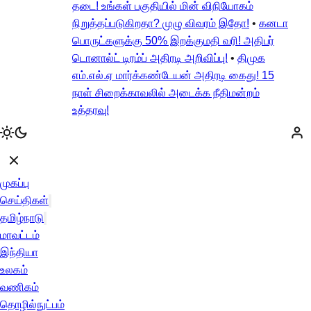
தடை! உங்கள் பகுதியில் மின் விநியோகம்
நிறுத்தப்படுகிறதா? முழு விவரம் இதோ!
•
கனடா
பொருட்களுக்கு 50% இறக்குமதி வரி! அதிபர்
டொனால்ட் டிரம்ப் அதிரடி அறிவிப்பு!
•
திமுக
எம்.எல்.ஏ மார்க்கண்டேயன் அதிரடி கைது! 15
நாள் சிறைக்காவலில் அடைக்க நீதிமன்றம்
உத்தரவு!
முகப்பு
செய்திகள்
தமிழ்நாடு
மாவட்டம்
இந்தியா
உலகம்
வணிகம்
தொழில்நுட்பம்