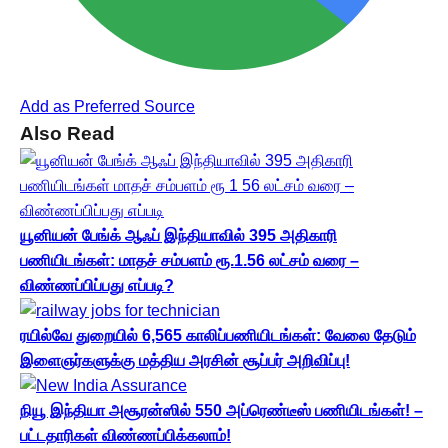
Add as Preferred Source
Also Read
யூனியன் பேங்க் ஆஃப் இந்தியாவில் 395 அதிகாரி
பணியிடங்கள்: மாதச் சம்பளம் ரூ.1.56 லட்சம் வரை –
விண்ணப்பிப்பது எப்படி?
ரயில்வே துறையில் 6,565 காலிப்பணியிடங்கள்: வேலை தேடும்
இளைஞர்களுக்கு மத்திய அரசின் சூப்பர் அறிவிப்பு!
நியூ இந்தியா அசூரன்ஸில் 550 அப்ரெண்டீஸ் பணியிடங்கள்! –
பட்டதாரிகள் விண்ணப்பிக்கலாம்!