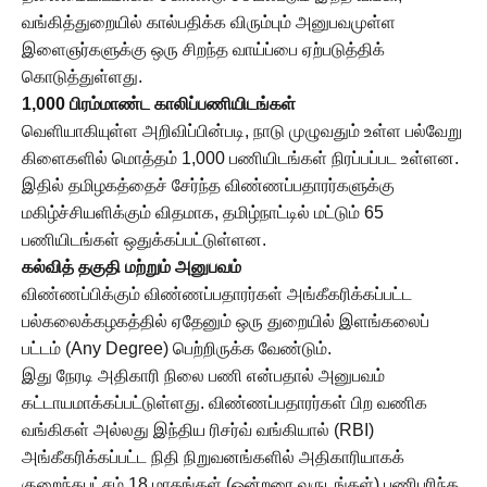
வங்கித்துறையில் கால்பதிக்க விரும்பும் அனுபவமுள்ள
இளைஞர்களுக்கு ஒரு சிறந்த வாய்ப்பை ஏற்படுத்திக்
கொடுத்துள்ளது.
1,000 பிரம்மாண்ட காலிப்பணியிடங்கள்
வெளியாகியுள்ள அறிவிப்பின்படி, நாடு முழுவதும் உள்ள பல்வேறு
கிளைகளில் மொத்தம் 1,000 பணியிடங்கள் நிரப்பப்பட உள்ளன.
இதில் தமிழகத்தைச் சேர்ந்த விண்ணப்பதாரர்களுக்கு
மகிழ்ச்சியளிக்கும் விதமாக, தமிழ்நாட்டில் மட்டும் 65
பணியிடங்கள் ஒதுக்கப்பட்டுள்ளன.
கல்வித் தகுதி மற்றும் அனுபவம்
விண்ணப்பிக்கும் விண்ணப்பதாரர்கள் அங்கீகரிக்கப்பட்ட
பல்கலைக்கழகத்தில் ஏதேனும் ஒரு துறையில் இளங்கலைப்
பட்டம் (Any Degree) பெற்றிருக்க வேண்டும்.
இது நேரடி அதிகாரி நிலை பணி என்பதால் அனுபவம்
கட்டாயமாக்கப்பட்டுள்ளது. விண்ணப்பதாரர்கள் பிற வணிக
வங்கிகள் அல்லது இந்திய ரிசர்வ் வங்கியால் (RBI)
அங்கீகரிக்கப்பட்ட நிதி நிறுவனங்களில் அதிகாரியாகக்
குறைந்தபட்சம் 18 மாதங்கள் (ஒன்றரை வருடங்கள்) பணிபுரிந்த