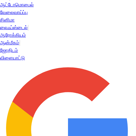
ஆட்டோமொபைல்
வேலைவாய்ப்பு
சினிமா
லைஃப்ஸ்டைல்
ஆரோக்கியம்
ஆன்மீகம்
ஜோதிடம்
விளையாட்டு