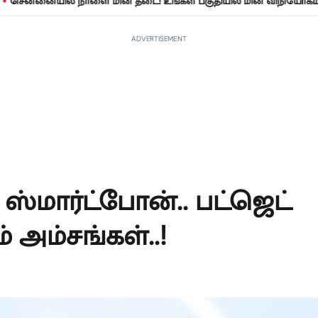
யில் நாளை மின் தடை! உங்கள் பகுதியில் மின் விநியோகம் நிறுத்தப்
ADVERTISEMENT
ஸ்மார்ட்போன்.. பட்ஜெட்
 அம்சங்கள்..!