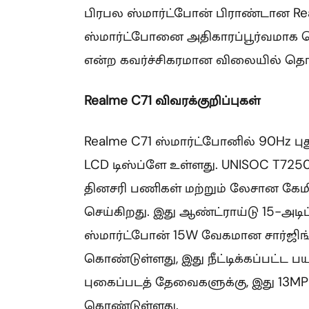
பிரபல ஸ்மார்ட்போன் பிராண்டான Re
ஸ்மார்ட்போனை அதிகாரப்பூர்வமாக வெ
என்ற கவர்ச்சிகரமான விலையில் தொட
Realme C71 விவரக்குறிப்புகள்
Realme C71 ஸ்மார்ட்போனில் 90Hz புதுப
LCD டிஸ்ப்ளே உள்ளது. UNISOC T725
தினசரி பணிகள் மற்றும் லேசான கே
செய்கிறது. இது ஆண்ட்ராய்டு 15-அடி
ஸ்மார்ட்போன் 15W வேகமான சார்ஜிங
கொண்டுள்ளது, இது நீட்டிக்கப்பட்ட பய
புகைப்படத் தேவைகளுக்கு, இது 13MP
கொண்டுள்ளது.