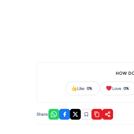
HOW DO
Like
Love
0%
0%
Share: