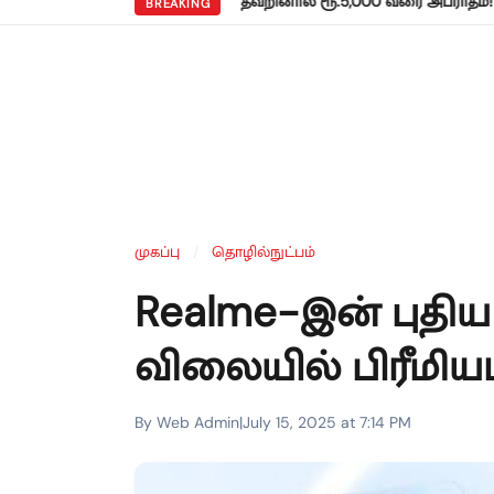
•
்: ஜூலை 31 காலக்கெடு – தவறினால் ரூ.5,000 வரை அபராதம்!
சென்னை
BREAKING
முகப்பு
/
தொழில்நுட்பம்
Realme-இன் புதிய 
விலையில் பிரீமியம்
By Web Admin
|
July 15, 2025 at 7:14 PM