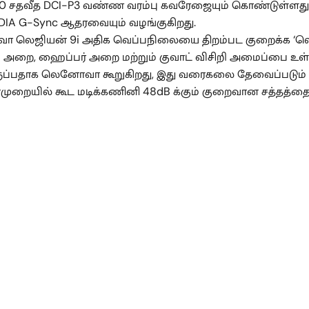
 100 சதவீத DCI-P3 வண்ண வரம்பு கவரேஜையும் கொண்டுள்ளது.
VIDIA G-Sync ஆதரவையும் வழங்குகிறது.
லெஜியன் 9i அதிக வெப்பநிலையை திறம்பட குறைக்க ‘லெஜி
அறை, ஹைப்பர் அறை மற்றும் குவாட் விசிறி அமைப்பை உள்ளடக்
 இருப்பதாக லெனோவா கூறுகிறது, இது வரைகலை தேவைப்படும்
ன்முறையில் கூட மடிக்கணினி 48dB க்கும் குறைவான சத்தத்தை