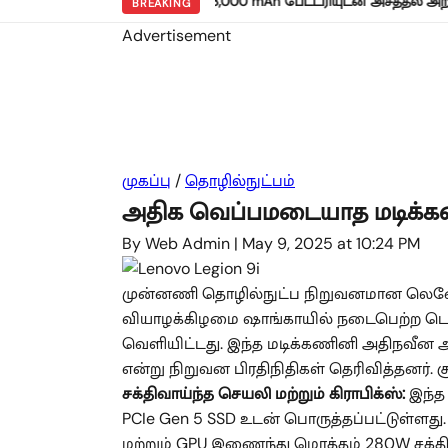
கிய ரெட்மி நோட் 17 5ஜி: 8,000 mAh பேட்டரியுடன் அசத்தல் அறிமுகம்!
BREAKING
Advertisement
முகப்பு
/
தொழில்நுட்பம்
அதிக வெப்பமடையாத மடிக்க
By Web Admin
|
May 9, 2025 at 10:24 PM
முன்னணி தொழில்நுட்ப நிறுவனமான லெனோவா 
வியாழக்கிழமை ஷாங்காயில் நடைபெற்ற டெக் 
வெளியிட்டது. இந்த மடிக்கணினி அதிநவீன அ
என்று நிறுவன பிரதிநிதிகள் தெரிவித்தனர். ச
சக்திவாய்ந்த செயலி மற்றும் கிராபிக்ஸ்:
இந்த 
PCIe Gen 5 SSD உடன் பொருத்தப்பட்டுள்ளது
மற்றும் GPU இணைந்து மொத்தம் 280W சக்தியை