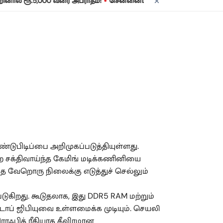
•
 ரூ.5,000 வரை அபராதம்!
சென்னையில் நாளை மின் தடை! உங்கள் பகுத
ுபிடிப்பை அறிமுகப்படுத்தியுள்ளது.
ற சக்திவாய்ந்த கேமிங் மடிக்கணினியை
ை வேறொரு நிலைக்கு எடுத்துச் செல்லும்
டுகிறது. கூடுதலாக, இது DDR5 RAM மற்றும்
டாப் ஜிபியுவை உள்ளமைக்க முடியும். செயலி
ராஃபிக் ரீதியாக தீவிரமான