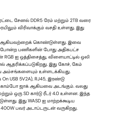
ரட்டை சேனல் DDR5 ரேம் மற்றும் 2TB வரை
ிலும் விரிவாக்கும் வசதி உள்ளது. இது
ஜின்+ ஆகியவற்றைக் கொண்டுள்ளது. இவை
ிங் போன்ற பணிகளின் போது அதிகபட்ச
RGB ஐ ஒத்திசைத்து, விளையாட்டில் ஒலி
் ஆதரிக்கப்படுகிறது. இது கோச், கேம்
் அம்சங்களையும் உள்ளடக்கியது.
On USB 5V2A), RJ45, இரண்டு
ியோ காம்போ ஜாக் ஆகியவை அடங்கும். வலது
றும் ஒரு SD கார்டு ரீடர் 4.0 உள்ளன. இந்த
ள்ளது. இது WASD ஐ மாற்றக்கூடிய
 400W பவர் அடாப்டருடன் வருகிறது.