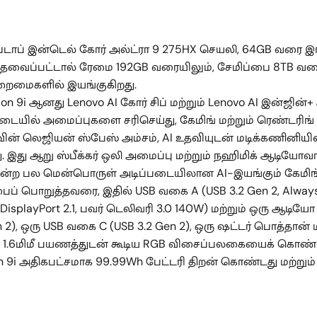
்டாப் இன்டெல் கோர் அல்ட்ரா 9 275HX செயலி, 64GB வரை இ
 தேவைப்பட்டால் ரேமை 192GB வரையிலும், சேமிப்பை 8TB வரைய
ைமைகளில் இயங்குகிறது.
ion 9i ஆனது Lenovo AI கோர் சிப் மற்றும் Lenovo AI இன்
படையில் அமைப்புகளை சரிசெய்து, கேமிங் மற்றும் ரெண்டர
லெஜியன் ஸ்பேஸ் அம்சம், AI உதவியுடன் மடிக்கணினியின் 
. இது ஆறு ஸ்பீக்கர் ஒலி அமைப்பு மற்றும் நஹிமிக் ஆடியோவால
 போன்ற பல மென்பொருள் அடிப்படையிலான AI-இயங்கும் கேமிங
 பொறுத்தவரை, இதில் USB வகை A (USB 3.2 Gen 2, Always 
DisplayPort 2.1, பவர் டெலிவரி 3.0 140W) மற்றும் ஒரு ஆட
2), ஒரு USB வகை C (USB 3.2 Gen 2), ஒரு ஷட்டர் பொத்தான் மற்
் 1.6மிமீ பயணத்துடன் கூடிய RGB விசைப்பலகையைக் கொண்டு
n 9i அதிகபட்சமாக 99.99Wh பேட்டரி திறன் கொண்டது மற்றும்