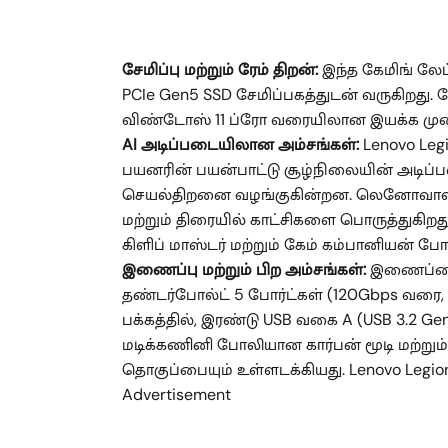
சேமிப்பு மற்றும் ரேம் திறன்:
இந்த கேமிங் லேப
PCIe Gen5 SSD சேமிப்பகத்துடன் வருகிறது.
விண்டோஸ் 11 ப்ரோ வரையிலான இயக்க முற
AI அடிப்படையிலான அம்சங்கள்:
Lenovo Leg
பயனரின் பயன்பாட்டு சூழ்நிலையின் அடிப்
செயல்திறனை வழங்குகின்றன. லெனோவாவின் 
மற்றும் திரையில் காட்சிகளை பொருத்துகிறது
கிளிப் மாஸ்டர் மற்றும் கேம் கம்பானியன்
இணைப்பு மற்றும் பிற அம்சங்கள்:
இணைப்பைப்
தண்டர்போல்ட் 5 போர்ட்கள் (120Gbps வரை, 
பக்கத்தில், இரண்டு USB வகை A (USB 3.2 Gen 
மடிக்கணினி போலியான கார்பன் மூடி மற்றும
தொகுப்பையும் உள்ளடக்கியது. Lenovo Legio
Advertisement