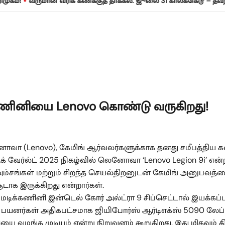
•
வருமான வரிக் கணக்குத் தாக்கல்: ஜூலை 31 காலக்கெடு – தவறினால்
ணினியை Lenovo கொண்டு வருகிறது!
(Lenovo), கேமிங் ஆர்வலர்களுக்காக தனது சமீபத்திய கண்ட
வேர்ல்ட் 2025 நிகழ்வில் லெனோவா ‘Lenovo Legion 9i’ என்
ம்சங்கள் மற்றும் சிறந்த செயல்திறனுடன் கேமிங் அனுபவத்த
ூடாக இருக்கிறது என்றார்கள்.
மடிக்கணினி இன்டெல் கோர் அல்ட்ரா 9 சிப்செட்டால் இயக்கப்ப
. பயனர்கள் அதிகபட்சமாக ஜியிபோர்ஸ் ஆர்டிஎக்ஸ் 5090 லேப்
 வழங்க முடியும் என்று நிறுவனம் கூறுகிறது. இது மிகவும் கி