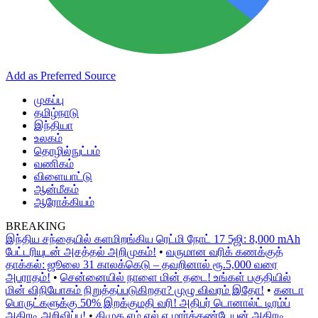
Add as Preferred Source
முகப்பு
தமிழ்நாடு
இந்தியா
உலகம்
தொழில்நுட்பம்
வணிகம்
விளையாட்டு
ஆன்மீகம்
ஆரோக்கியம்
BREAKING
இந்திய சந்தையில் களமிறங்கிய ரெட்மி நோட் 17 5ஜி: 8,000 mAh
பேட்டரியுடன் அசத்தல் அறிமுகம்!
•
வருமான வரிக் கணக்குத்
தாக்கல்: ஜூலை 31 காலக்கெடு – தவறினால் ரூ.5,000 வரை
அபராதம்!
•
சென்னையில் நாளை மின் தடை! உங்கள் பகுதியில்
மின் விநியோகம் நிறுத்தப்படுகிறதா? முழு விவரம் இதோ!
•
கனடா
பொருட்களுக்கு 50% இறக்குமதி வரி! அதிபர் டொனால்ட் டிரம்ப்
அதிரடி அறிவிப்பு!
•
திமுக எம்.எல்.ஏ மார்க்கண்டேயன் அதிரடி