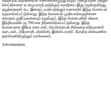
தெரியாத தொலைபேசி எண்களிலிருந்து வரும் அழைப்புகள் மற்றும்
செய்திகளை உடனடியாகத் தடுக்கும் வசதியை இது வழங்குகிறது.
குழந்தைகள் கூட இதைப் பயன்படுத்தும் வகையில் இந்த மொபைல்
உருவாக்கப்பட்டுள்ளது. இந்த மொபைல் முதியவர்களுக்கான
சுகாதார குறிப்புகளையும் வழங்கும். இந்த மொபைலின் விலை
இந்தியாவில் ரூ.799 என நிர்ணயிக்கப்பட்டுள்ளது. இந்த
மொபைலை ஜியோ கடைகள், பிற மொபைல் சில்லறை விற்பனைக்
கடைகள், அமேசான், ஸ்விக்கி, இன்ஸ்டாமார்ட் போன்ற மின்வணிக
தளங்களிலிருந்தும் வாங்கலாம்.
Advertisement