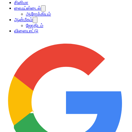
சினிமா
லைஃப்ஸ்டைல்
ஆரோக்கியம்
ஆன்மீகம்
ஜோதிடம்
விளையாட்டு