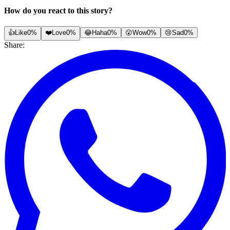
How do you react to this story?
👍
Like
0%
❤️
Love
0%
😂
Haha
0%
😮
Wow
0%
😢
Sad
0%
Share: