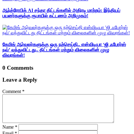
ஆந்த்ரோபிக் AI சந்தா திட்டங்களில் அதிரடி மாற்றம்: இந்தியப்
பயனர்களுக்கு ரூபாயில் கட்டணம் அறிமுகம்!
கேமிங் ஆர்வலர்களுக்கு ஒரு நற்செய்தி.. என்விடியா ‘ஜி ஃபோர்ஸ்
நவ்’ வந்துவிட்டது.. திட்டங்கள் மற்றும் விலைகளின் முழு
விவரங்கள்!
0 Comments
Leave a Reply
Comment
*
Name
*
Email
*