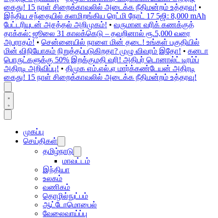
கைது! 15 நாள் சிறைக்காவலில் அடைக்க நீதிமன்றம் உத்தரவு!
•
இந்திய சந்தையில் களமிறங்கிய ரெட்மி நோட் 17 5ஜி: 8,000 mAh
பேட்டரியுடன் அசத்தல் அறிமுகம்!
•
வருமான வரிக் கணக்குத்
தாக்கல்: ஜூலை 31 காலக்கெடு – தவறினால் ரூ.5,000 வரை
அபராதம்!
•
சென்னையில் நாளை மின் தடை! உங்கள் பகுதியில்
மின் விநியோகம் நிறுத்தப்படுகிறதா? முழு விவரம் இதோ!
•
கனடா
பொருட்களுக்கு 50% இறக்குமதி வரி! அதிபர் டொனால்ட் டிரம்ப்
அதிரடி அறிவிப்பு!
•
திமுக எம்.எல்.ஏ மார்க்கண்டேயன் அதிரடி
கைது! 15 நாள் சிறைக்காவலில் அடைக்க நீதிமன்றம் உத்தரவு!
முகப்பு
செய்திகள்
தமிழ்நாடு
மாவட்டம்
இந்தியா
உலகம்
வணிகம்
தொழில்நுட்பம்
ஆட்டோமொபைல்
வேலைவாய்ப்பு