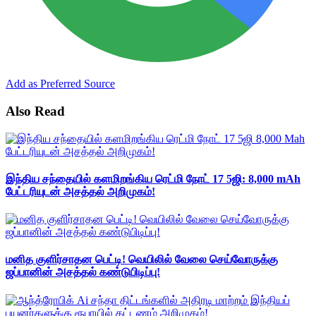
Add as Preferred Source
Also Read
இந்திய சந்தையில் களமிறங்கிய ரெட்மி நோட் 17 5ஜி: 8,000 mAh
பேட்டரியுடன் அசத்தல் அறிமுகம்!
மனித குளிர்சாதன பெட்டி! வெயிலில் வேலை செய்வோருக்கு
ஜப்பானின் அசத்தல் கண்டுபிடிப்பு!