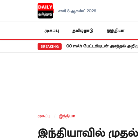
சனி, 8 ஆகஸ்ட் 2026
முகப்பு
தமிழ்நாடு
இந்தியா
•
ெட்மி நோட் 17 5ஜி: 8,000 mAh பேட்டரியுடன் அசத்தல் அறிமுகம்!
வரு
BREAKING
முகப்பு
/
இந்தியா
இந்தியாவில் முதல