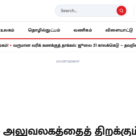
உலகம்
தொழில்நுட்பம்
வணிகம்
விளையாட்டு
மான வரிக் கணக்குத் தாக்கல்: ஜூலை 31 காலக்கெடு – தவறினால் ரூ.5
ADVERTISEMENT
் அலுவலகத்தைத் திறக்கும