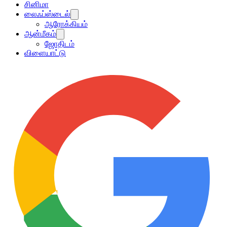
சினிமா
லைஃப்ஸ்டைல்
ஆரோக்கியம்
ஆன்மீகம்
ஜோதிடம்
விளையாட்டு