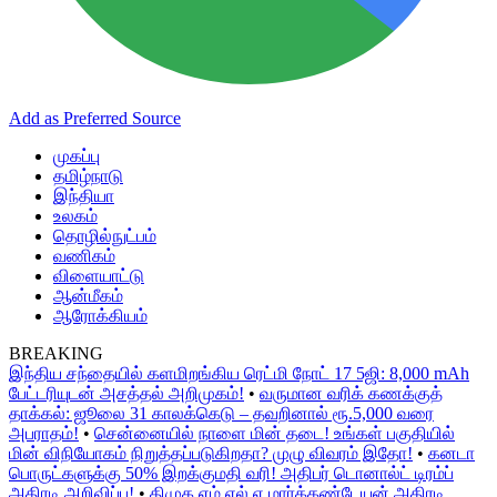
Add as Preferred Source
முகப்பு
தமிழ்நாடு
இந்தியா
உலகம்
தொழில்நுட்பம்
வணிகம்
விளையாட்டு
ஆன்மீகம்
ஆரோக்கியம்
BREAKING
இந்திய சந்தையில் களமிறங்கிய ரெட்மி நோட் 17 5ஜி: 8,000 mAh
பேட்டரியுடன் அசத்தல் அறிமுகம்!
•
வருமான வரிக் கணக்குத்
தாக்கல்: ஜூலை 31 காலக்கெடு – தவறினால் ரூ.5,000 வரை
அபராதம்!
•
சென்னையில் நாளை மின் தடை! உங்கள் பகுதியில்
மின் விநியோகம் நிறுத்தப்படுகிறதா? முழு விவரம் இதோ!
•
கனடா
பொருட்களுக்கு 50% இறக்குமதி வரி! அதிபர் டொனால்ட் டிரம்ப்
அதிரடி அறிவிப்பு!
•
திமுக எம்.எல்.ஏ மார்க்கண்டேயன் அதிரடி