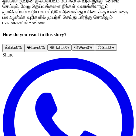
ஒவ்வொருவரின் குலதெய்வம் மட்டுமே அவர்களுக்கு நன்மை
செய்யும். வேறு தெய்வங்களை நீங்கள் வணங்கினாலும்
குலதெய்வம் வழியாக மட்டுமே அனைத்தும் கிடைக்கும் என்பதை
பல ஆன்மீக வழிகளில் முயற்சி செய்து பார்த்து சொல்லும்
மகான்களின் உண்மை.
How do you react to this story?
👍
Like
0%
❤️
Love
0%
😂
Haha
0%
😮
Wow
0%
😢
Sad
0%
Share: