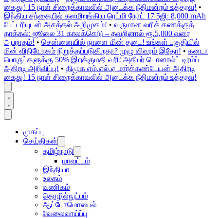
கைது! 15 நாள் சிறைக்காவலில் அடைக்க நீதிமன்றம் உத்தரவு!
•
இந்திய சந்தையில் களமிறங்கிய ரெட்மி நோட் 17 5ஜி: 8,000 mAh
பேட்டரியுடன் அசத்தல் அறிமுகம்!
•
வருமான வரிக் கணக்குத்
தாக்கல்: ஜூலை 31 காலக்கெடு – தவறினால் ரூ.5,000 வரை
அபராதம்!
•
சென்னையில் நாளை மின் தடை! உங்கள் பகுதியில்
மின் விநியோகம் நிறுத்தப்படுகிறதா? முழு விவரம் இதோ!
•
கனடா
பொருட்களுக்கு 50% இறக்குமதி வரி! அதிபர் டொனால்ட் டிரம்ப்
அதிரடி அறிவிப்பு!
•
திமுக எம்.எல்.ஏ மார்க்கண்டேயன் அதிரடி
கைது! 15 நாள் சிறைக்காவலில் அடைக்க நீதிமன்றம் உத்தரவு!
முகப்பு
செய்திகள்
தமிழ்நாடு
மாவட்டம்
இந்தியா
உலகம்
வணிகம்
தொழில்நுட்பம்
ஆட்டோமொபைல்
வேலைவாய்ப்பு