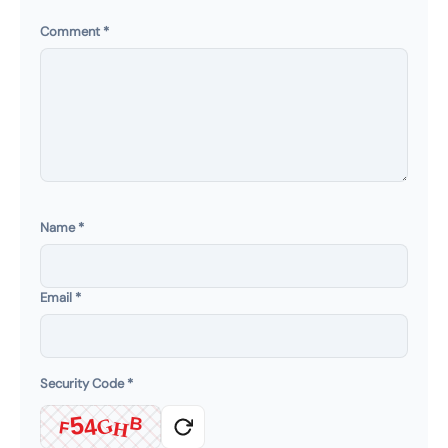
Comment
*
Name
*
Email
*
Security Code
*
5
G
4
B
H
F