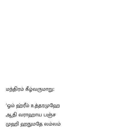
மந்திரம் கீழ்வருமாறு:
‘ஓம் ஹ்ரீம் உத்தரமுஹே
ஆதி வராஹாய பஞ்ச
முஹி ஹநுமதே லம்லம்