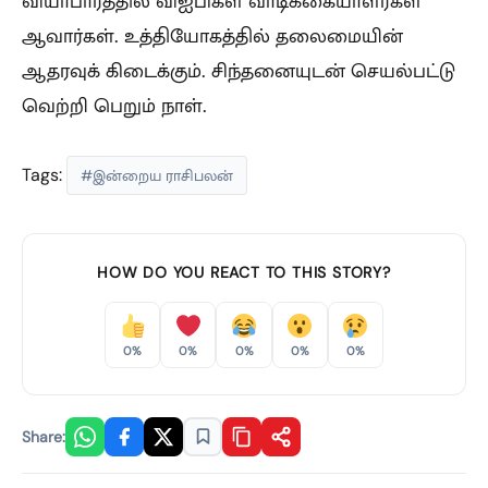
வியாபாரத்தில் விஐபிகள் வாடிக்கையாளர்கள்
ஆவார்கள். உத்தியோகத்தில் தலைமையின்
ஆதரவுக் கிடைக்கும். சிந்தனையுடன் செயல்பட்டு
வெற்றி பெறும் நாள்.
Tags:
#இன்றைய ராசிபலன்
HOW DO YOU REACT TO THIS STORY?
0%
0%
0%
0%
0%
Share: