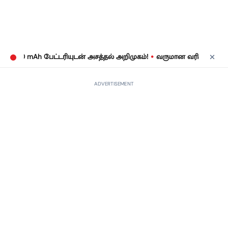
•
 mAh பேட்டரியுடன் அசத்தல் அறிமுகம்!
வருமான வரிக் கணக்குத் தாக
ADVERTISEMENT