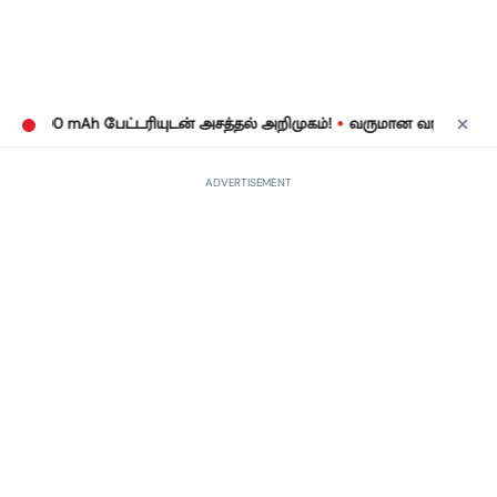
•
000 mAh பேட்டரியுடன் அசத்தல் அறிமுகம்!
வருமான வரிக் கணக்குத் த
ADVERTISEMENT