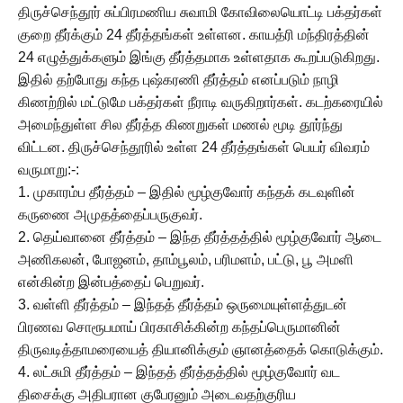
திருச்செந்தூர் சுப்பிரமணிய சுவாமி கோவிலையொட்டி பக்தர்கள்
குறை தீர்க்கும் 24 தீர்த்தங்கள் உள்ளன. காயத்ரி மந்திரத்தின்
24 எழுத்துக்களும் இங்கு தீர்த்தமாக உள்ளதாக கூறப்படுகிறது.
இதில் தற்போது கந்த புஷ்கரணி தீர்த்தம் எனப்படும் நாழி
கிணற்றில் மட்டுமே பக்தர்கள் நீராடி வருகிறார்கள். கடற்கரையில்
அமைந்துள்ள சில தீர்த்த கிணறுகள் மணல் மூடி தூர்ந்து
விட்டன. திருச்செந்தூரில் உள்ள 24 தீர்த்தங்கள் பெயர் விவரம்
வருமாறு:-:
1. முகாரம்ப தீர்த்தம் – இதில் மூழ்குவோர் கந்தக் கடவுளின்
கருணை அமுதத்தைப்பருகுவர்.
2. தெய்வானை தீர்த்தம் – இந்த தீர்த்தத்தில் மூழ்குவோர் ஆடை
அணிகலன், போஜனம், தாம்பூலம், பரிமளம், பட்டு, பூ அமளி
என்கின்ற இன்பத்தைப் பெறுவர்.
3. வள்ளி தீர்த்தம் – இந்தத் தீர்த்தம் ஒருமையுள்ளத்துடன்
பிரணவ சொரூபமாய் பிரகாசிக்கின்ற கந்தப்பெருமானின்
திருவடித்தாமரையைத் தியானிக்கும் ஞானத்தைக் கொடுக்கும்.
4. லட்சுமி தீர்த்தம் – இந்தத் தீர்த்தத்தில் மூழ்குவோர் வட
திசைக்கு அதிபரான குபேரனும் அடைவதற்குரிய