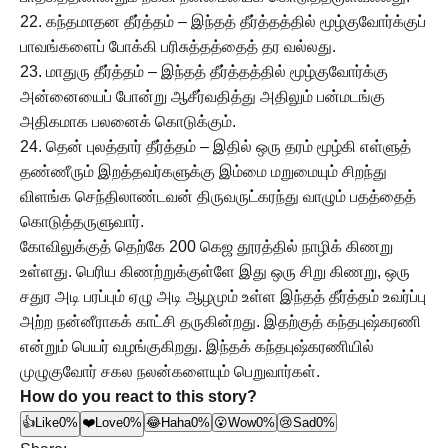
22. கந்தமாதன தீர்த்தம் – இந்தத் தீர்த்தத்தில் மூழ்குவோர்க்குப்
பாவங்களைப் போக்கி பரிசுத்தத்தைத் தர வல்லது.
23. மாதுரு தீர்த்தம் – இந்தத் தீர்த்தத்தில் மூழ்குவோர்க்கு
அன்னையைப் போன்று ஆசீர்வதித்து அதிலும் பன்மடங்கு
அதிகமாக பலனைக் கொடுக்கும்.
24. தென் புலத்தார் தீர்த்தம் – இதில் ஒரு தரம் மூழ்கி எள்ளுத்
தண்ணீரும் இறத்தவர்களுக்கு இம்மை மறுமையும் சிறந்து
விளங்க செந்திலாண்டவன் திருவருட்கரந்து வாழும் பதத்தைத்
கொடுத்தருளுவார்.
கோவிலுக்குத் தெற்கே 200 கெஜ தூரத்தில் நாழிக் கிணறு
உள்ளது. பெரிய கிணற்றுக்குள்ளே இது ஒரு சிறு கிணறு, ஒரு
சதுர அடி பரப்பும் ஏழு அடி ஆழமும் உள்ள இந்தத் தீர்த்தம் உவர்ப்பு
அற்ற நன்னீராகக் காட்சி தருகின்றது. இதற்குத் கந்தபுஷ்கரணி
என்றும் பெயர் வழங்குகிறது. இந்தக் கந்தபுஷ்கரணியில்
முழுகுவோர் சகல நலன்களையும் பெறுவார்கள்.
How do you react to this story?
👍
Like
0%
❤️
Love
0%
😂
Haha
0%
😮
Wow
0%
😢
Sad
0%