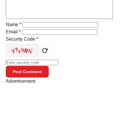
Name
*
Email
*
Security Code
*
S
T
N
V
x
Y
Post Comment
Advertisement