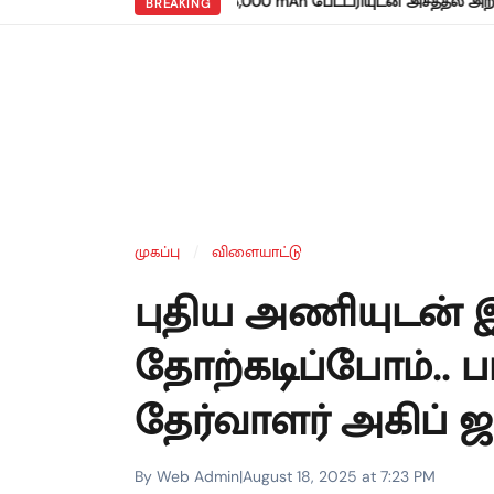
•
 ரெட்மி நோட் 17 5ஜி: 8,000 mAh பேட்டரியுடன் அசத்தல் அறிமுகம்!
வ
BREAKING
முகப்பு
/
விளையாட்டு
புதிய அணியுடன்
தோற்கடிப்போம்..
தேர்வாளர் அகிப் 
By Web Admin
|
August 18, 2025 at 7:23 PM