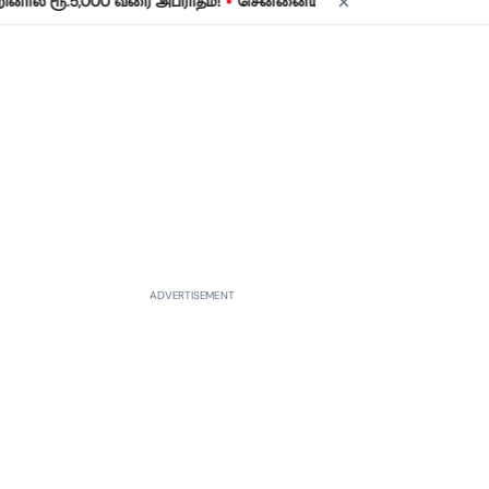
•
.5,000 வரை அபராதம்!
சென்னையில் நாளை மின் தடை! உங்கள் பகுதியி
ADVERTISEMENT