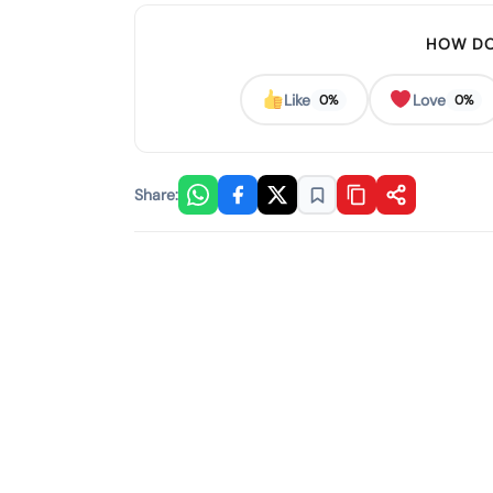
HOW DO
Like
Love
0%
0%
Share: