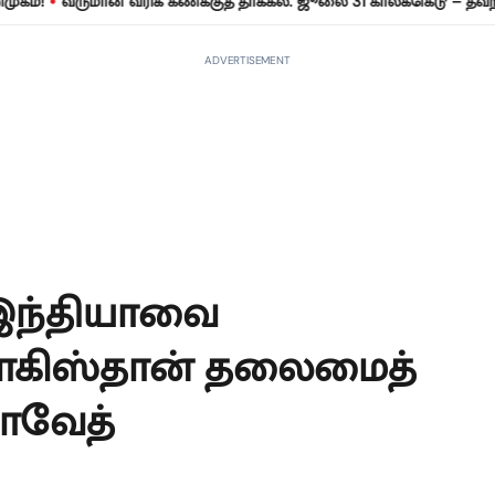
ருமான வரிக் கணக்குத் தாக்கல்: ஜூலை 31 காலக்கெடு – தவறினால் ரூ
ADVERTISEMENT
 இந்தியாவை
 பாகிஸ்தான் தலைமைத்
ஜாவேத்