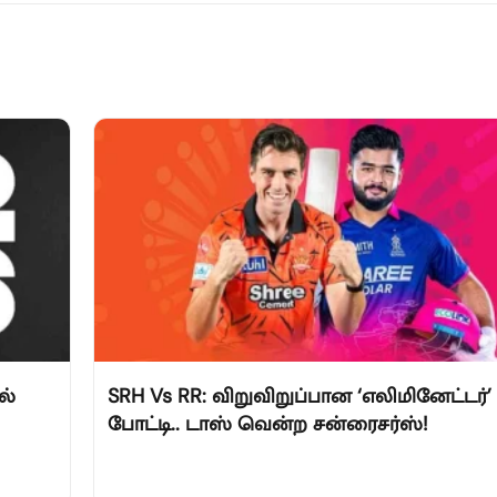
ல்
SRH Vs RR: விறுவிறுப்பான ‘எலிமினேட்டர்’
போட்டி.. டாஸ் வென்ற சன்ரைசர்ஸ்!