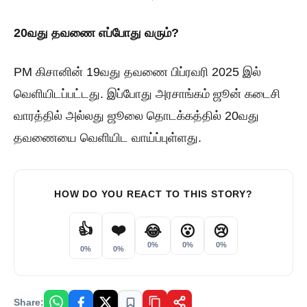
20வது தவணை எப்போது வரும்?
PM கிசானின் 19வது தவணை பிப்ரவரி 2025 இல்
வெளியிடப்பட்டது. இப்போது அரசாங்கம் ஜூன் கடைசி
வாரத்தில் அல்லது ஜூலை தொடக்கத்தில் 20வது
தவணையை வெளியிட வாய்ப்புள்ளது.
HOW DO YOU REACT TO THIS STORY?
👍
❤️
😂
😮
😢
0%
0%
0%
0%
0%
Share: