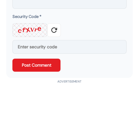
Security Code
*
r
x
e
V
c
f
Post Comment
ADVERTISEMENT