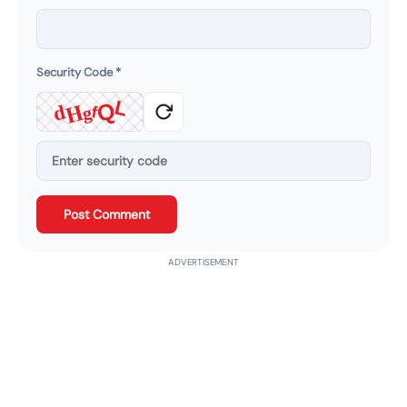
Security Code
*
d
H
L
Q
g
f
Post Comment
ADVERTISEMENT