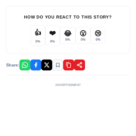
HOW DO YOU REACT TO THIS STORY?
👍
❤️
😂
😮
😢
0%
0%
0%
0%
0%
Share:
ADVERTISEMENT