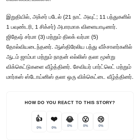
இறுதியில், அக்சர் படேல் (21 நாட் அவுட்; 11 பந்துகளில்
1 பவுண்டரி, 1 சிக்சர்) அபாரமாக விளையாடினார்.
ஜிதேஷ் சர்மா (3) மற்றும் திலக் வர்மா (5)
தோல்வியடைந்தனர். ஆஸ்திரேலிய பந்து வீச்சாளர்களில்
ஆடம் ஜாம்பா மற்றும் நாதன் எல்லிஸ் தலா மூன்று
விக்கெட்டுகளை வீழ்த்தினர். சேவியர் பார்ட்லெட் மற்றும்
மார்கஸ் ஸ்டோய்னிஸ் தலா ஒரு விக்கெட்டை வீழ்த்தினர்.
HOW DO YOU REACT TO THIS STORY?
👍
❤️
😂
😮
😢
0%
0%
0%
0%
0%