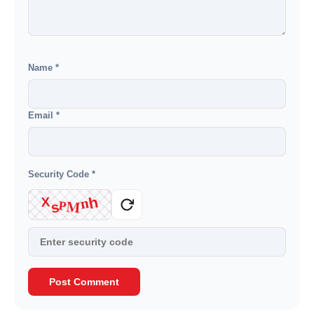
Name
*
Email
*
Security Code
*
h
n
X
M
s
P
Post Comment