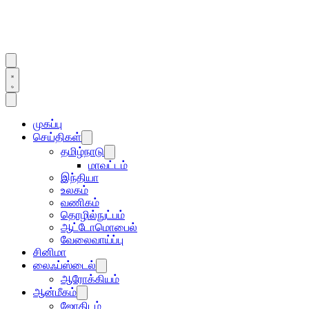
முகப்பு
செய்திகள்
தமிழ்நாடு
மாவட்டம்
இந்தியா
உலகம்
வணிகம்
தொழில்நுட்பம்
ஆட்டோமொபைல்
வேலைவாய்ப்பு
சினிமா
லைஃப்ஸ்டைல்
ஆரோக்கியம்
ஆன்மீகம்
ஜோதிடம்