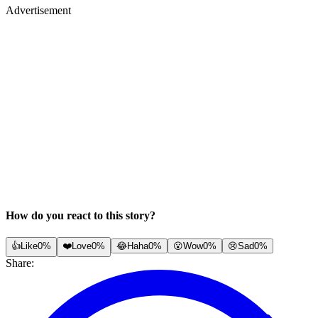
Advertisement
How do you react to this story?
👍
Like
0%
❤️
Love
0%
😂
Haha
0%
😮
Wow
0%
😢
Sad
0%
Share: