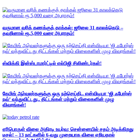
வருமான வரிக் கணக்குத் தாக்கல்: ஜூலை 31 காலக்கெடு –
தவறினால் ரூ.5,000 வரை அபராதம்!
ஸ்விக்கி இன்ஸ்டாமார்ட்டில் எல்பிஜி சிலிண்டர்கள்!
கேமிங் ஆர்வலர்களுக்கு ஒரு நற்செய்தி.. என்விடியா ‘ஜி ஃபோர்ஸ்
நவ்’ வந்துவிட்டது.. திட்டங்கள் மற்றும் விலைகளின் முழு
விவரங்கள்!
எரிபொருள் விலை அதிரடி உயர்வு: சென்னையில் சதம் அடிக்கிறது
டீசல்! – 13 நாட்களில் 6-வது முறையாக விலை ஏறியதால்