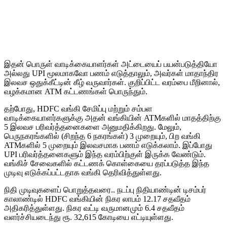
இதன் பொருள் வாடிக்கையாளர்கள் அட்டையைப் பயன்படுத்தியோ
அல்லது UPI மூலமாகவோ பணம் எடுத்தாலும், அவர்கள் மாதாந்திர
இலவச ஒதுக்கீட்டின் கீழ் வருவார்கள். குறிப்பிட்ட வரம்பை மீறினால்,
வழக்கமான ATM கட்டணங்கள் பொருந்தும்.
தற்போது, HDFC வங்கி சேமிப்பு மற்றும் சம்பள
வாடிக்கையாளர்களுக்கு அதன் வங்கியின் ATMகளில் மாதத்திற்கு
5 இலவச பரிவர்த்தனைகளை அனுமதிக்கிறது. மேலும்,
பெருநகரங்களில் (சிறந்த 6 நகரங்கள்) 3 முறையும், பிற வங்கி
ATMகளில் 5 முறையும் இலவசமாக பணம் எடுக்கலாம். இப்போது
UPI பரிவர்த்தனைகளும் இந்த வரம்பிற்குள் இருக்க வேண்டும்.
வங்கிச் சேவைகளில் கட்டணக் கொள்கையை தரப்படுத்த இந்த
முடிவு எடுக்கப்பட்டதாக வங்கி தெரிவித்துள்ளது.
நிதி முடிவுகளைப் பொறுத்தவரை.. நடப்பு நிதியாண்டின் டிசம்பர்
காலாண்டில் HDFC வங்கியின் நிகர லாபம் 12.17 சதவீதம்
அதிகரித்துள்ளது. நிகர வட்டி வருமானமும் 6.4 சதவீதம்
வளர்ச்சியடைந்து ரூ. 32,615 கோடியை எட்டியுள்ளது.