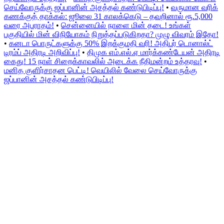
செய்வோருக்கு ஜப்பானின் அசத்தல் கண்டுபிடிப்பு!
•
வருமான வரிக்
கணக்குத் தாக்கல்: ஜூலை 31 காலக்கெடு – தவறினால் ரூ.5,000
வரை அபராதம்!
•
சென்னையில் நாளை மின் தடை! உங்கள்
பகுதியில் மின் விநியோகம் நிறுத்தப்படுகிறதா? முழு விவரம் இதோ!
•
கனடா பொருட்களுக்கு 50% இறக்குமதி வரி! அதிபர் டொனால்ட்
டிரம்ப் அதிரடி அறிவிப்பு!
•
திமுக எம்.எல்.ஏ மார்க்கண்டேயன் அதிரடி
கைது! 15 நாள் சிறைக்காவலில் அடைக்க நீதிமன்றம் உத்தரவு!
•
மனித குளிர்சாதன பெட்டி! வெயிலில் வேலை செய்வோருக்கு
ஜப்பானின் அசத்தல் கண்டுபிடிப்பு!