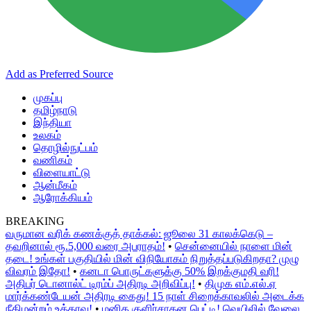
Add as Preferred Source
முகப்பு
தமிழ்நாடு
இந்தியா
உலகம்
தொழில்நுட்பம்
வணிகம்
விளையாட்டு
ஆன்மீகம்
ஆரோக்கியம்
BREAKING
வருமான வரிக் கணக்குத் தாக்கல்: ஜூலை 31 காலக்கெடு –
தவறினால் ரூ.5,000 வரை அபராதம்!
•
சென்னையில் நாளை மின்
தடை! உங்கள் பகுதியில் மின் விநியோகம் நிறுத்தப்படுகிறதா? முழு
விவரம் இதோ!
•
கனடா பொருட்களுக்கு 50% இறக்குமதி வரி!
அதிபர் டொனால்ட் டிரம்ப் அதிரடி அறிவிப்பு!
•
திமுக எம்.எல்.ஏ
மார்க்கண்டேயன் அதிரடி கைது! 15 நாள் சிறைக்காவலில் அடைக்க
நீதிமன்றம் உத்தரவு!
•
மனித குளிர்சாதன பெட்டி! வெயிலில் வேலை