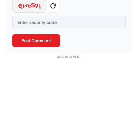
y
m
e
i
S
p
Post Comment
ADVERTISEMENT