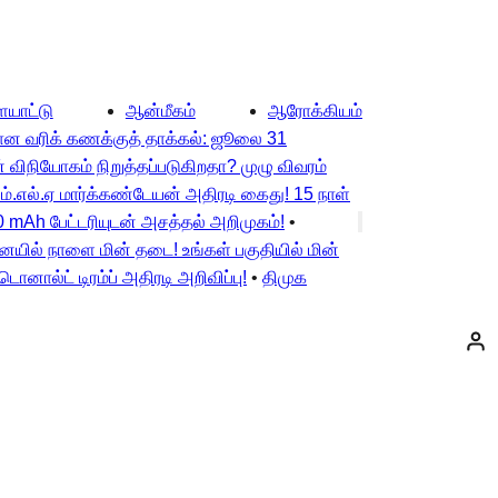
யாட்டு
ஆன்மீகம்
ஆரோக்கியம்
ான வரிக் கணக்குத் தாக்கல்: ஜூலை 31
 விநியோகம் நிறுத்தப்படுகிறதா? முழு விவரம்
ம்.எல்.ஏ மார்க்கண்டேயன் அதிரடி கைது! 15 நாள்
0 mAh பேட்டரியுடன் அசத்தல் அறிமுகம்!
•
யில் நாளை மின் தடை! உங்கள் பகுதியில் மின்
னால்ட் டிரம்ப் அதிரடி அறிவிப்பு!
•
திமுக