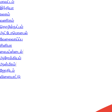
மாவட்டம்
இந்தியா
உலகம்
வணிகம்
தொழில்நுட்பம்
ஆட்டோமொபைல்
வேலைவாய்ப்பு
சினிமா
லைஃப்ஸ்டைல்
ஆரோக்கியம்
ஆன்மீகம்
ஜோதிடம்
விளையாட்டு