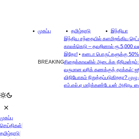
முகப்பு
தமிழ்நாடு
இந்தியா
இந்திய சந்தையில் களமிறங்கிய ரெட்ம
காலக்கெடு – தவறினால் ரூ.5,000 வ
இதோ!
•
கனடா பொருட்களுக்கு 50% இற
BREAKING
சிறைக்காவலில் அடைக்க நீதிமன்றம் 
வருமான வரிக் கணக்குத் தாக்கல்: 
விநியோகம் நிறுத்தப்படுகிறதா? முழ
எம்.எல்.ஏ மார்க்கண்டேயன் அதிரடி க
முகப்பு
செய்திகள்
தமிழ்நாடு