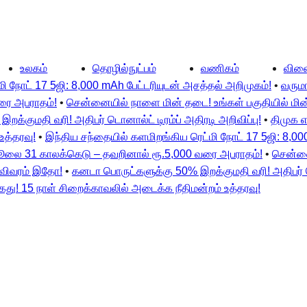
உலகம்
தொழில்நுட்பம்
வணிகம்
விளை
ி நோட் 17 5ஜி: 8,000 mAh பேட்டரியுடன் அசத்தல் அறிமுகம்!
•
வரும
ரை அபராதம்!
•
சென்னையில் நாளை மின் தடை! உங்கள் பகுதியில் மின்
க்குமதி வரி! அதிபர் டொனால்ட் டிரம்ப் அதிரடி அறிவிப்பு!
•
திமுக எ
உத்தரவு!
•
இந்திய சந்தையில் களமிறங்கிய ரெட்மி நோட் 17 5ஜி: 8,00
ஜூலை 31 காலக்கெடு – தவறினால் ரூ.5,000 வரை அபராதம்!
•
சென்னை
ு விவரம் இதோ!
•
கனடா பொருட்களுக்கு 50% இறக்குமதி வரி! அதிபர் டொ
ைது! 15 நாள் சிறைக்காவலில் அடைக்க நீதிமன்றம் உத்தரவு!