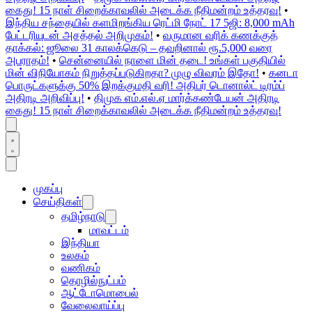
கைது! 15 நாள் சிறைக்காவலில் அடைக்க நீதிமன்றம் உத்தரவு!
•
இந்திய சந்தையில் களமிறங்கிய ரெட்மி நோட் 17 5ஜி: 8,000 mAh
பேட்டரியுடன் அசத்தல் அறிமுகம்!
•
வருமான வரிக் கணக்குத்
தாக்கல்: ஜூலை 31 காலக்கெடு – தவறினால் ரூ.5,000 வரை
அபராதம்!
•
சென்னையில் நாளை மின் தடை! உங்கள் பகுதியில்
மின் விநியோகம் நிறுத்தப்படுகிறதா? முழு விவரம் இதோ!
•
கனடா
பொருட்களுக்கு 50% இறக்குமதி வரி! அதிபர் டொனால்ட் டிரம்ப்
அதிரடி அறிவிப்பு!
•
திமுக எம்.எல்.ஏ மார்க்கண்டேயன் அதிரடி
கைது! 15 நாள் சிறைக்காவலில் அடைக்க நீதிமன்றம் உத்தரவு!
முகப்பு
செய்திகள்
தமிழ்நாடு
மாவட்டம்
இந்தியா
உலகம்
வணிகம்
தொழில்நுட்பம்
ஆட்டோமொபைல்
வேலைவாய்ப்பு