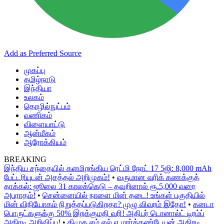
Add as Preferred Source
முகப்பு
தமிழ்நாடு
இந்தியா
உலகம்
தொழில்நுட்பம்
வணிகம்
விளையாட்டு
ஆன்மீகம்
ஆரோக்கியம்
BREAKING
இந்திய சந்தையில் களமிறங்கிய ரெட்மி நோட் 17 5ஜி: 8,000 mAh
பேட்டரியுடன் அசத்தல் அறிமுகம்!
•
வருமான வரிக் கணக்குத்
தாக்கல்: ஜூலை 31 காலக்கெடு – தவறினால் ரூ.5,000 வரை
அபராதம்!
•
சென்னையில் நாளை மின் தடை! உங்கள் பகுதியில்
மின் விநியோகம் நிறுத்தப்படுகிறதா? முழு விவரம் இதோ!
•
கனடா
பொருட்களுக்கு 50% இறக்குமதி வரி! அதிபர் டொனால்ட் டிரம்ப்
அதிரடி அறிவிப்பு!
•
திமுக எம்.எல்.ஏ மார்க்கண்டேயன் அதிரடி