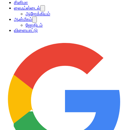
சினிமா
லைஃப்ஸ்டைல்
ஆரோக்கியம்
ஆன்மீகம்
ஜோதிடம்
விளையாட்டு