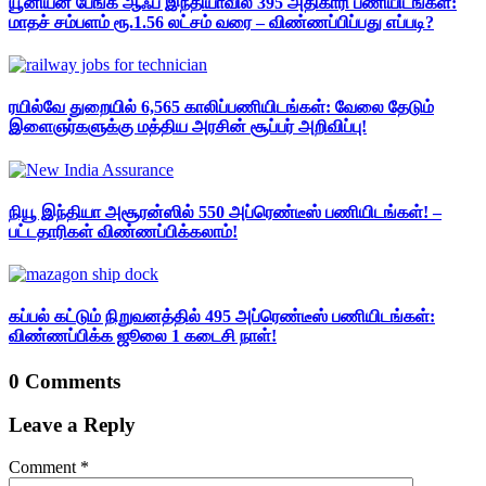
யூனியன் பேங்க் ஆஃப் இந்தியாவில் 395 அதிகாரி பணியிடங்கள்:
மாதச் சம்பளம் ரூ.1.56 லட்சம் வரை – விண்ணப்பிப்பது எப்படி?
ரயில்வே துறையில் 6,565 காலிப்பணியிடங்கள்: வேலை தேடும்
இளைஞர்களுக்கு மத்திய அரசின் சூப்பர் அறிவிப்பு!
நியூ இந்தியா அசூரன்ஸில் 550 அப்ரெண்டீஸ் பணியிடங்கள்! –
பட்டதாரிகள் விண்ணப்பிக்கலாம்!
கப்பல் கட்டும் நிறுவனத்தில் 495 அப்ரெண்டீஸ் பணியிடங்கள்:
விண்ணப்பிக்க ஜூலை 1 கடைசி நாள்!
0 Comments
Leave a Reply
Comment
*