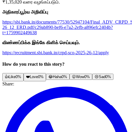
₹1,35,020 வரை வழங்கப்படும்.
அதிகாரப்பூர்வ அறிவிப்பு
https://sbi.bank.in/documents/77530/52947104/Final_ADV_CRPD
26_12_ERD.pdf/c29ab890-bef6-e7a2-2efb-a896efc2404b?
t=1759902449638
விண்ணப்பிக்க
இங்கே கிளிக் செய்யவும்.
https://recruitment.sbi.bank.in/crpd-sco-2025-26-12/apply
How do you react to this story?
👍
Like
0%
❤️
Love
0%
😂
Haha
0%
😮
Wow
0%
😢
Sad
0%
Share: