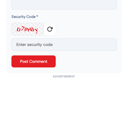
Security Code
*
y
b
7
D
p
H
Post Comment
ADVERTISEMENT