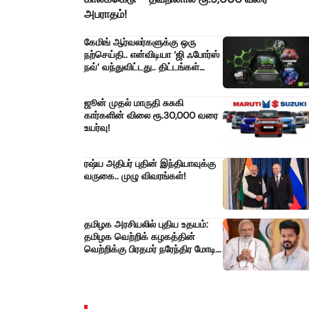
அபராதம்!
கேமிங் ஆர்வலர்களுக்கு ஒரு
நற்செய்தி.. என்விடியா ‘ஜி ஃபோர்ஸ்
நவ்’ வந்துவிட்டது.. திட்டங்கள்
மற்றும் விலைகளின் முழு
விவரங்கள்!
ஜூன் முதல் மாருதி சுசுகி
கார்களின் விலை ரூ.30,000 வரை
உயர்வு!
ரஷ்ய அதிபர் புதின் இந்தியாவுக்கு
வருகை.. முழு விவரங்கள்!
தமிழக அரசியலில் புதிய உதயம்:
தமிழக வெற்றிக் கழகத்தின்
வெற்றிக்கு பிரதமர் நரேந்திர மோடி
நெகிழ்ச்சியான வாழ்த்து!