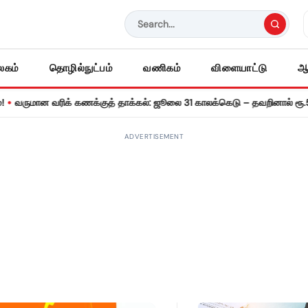
லகம்
தொழில்நுட்பம்
வணிகம்
விளையாட்டு
ஆ
ன வரிக் கணக்குத் தாக்கல்: ஜூலை 31 காலக்கெடு – தவறினால் ரூ.5,000 வர