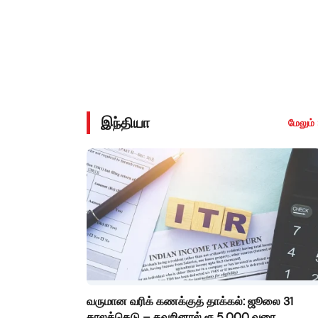
இந்தியா
மேலும் 
வருமான வரிக் கணக்குத் தாக்கல்: ஜூலை 31
காலக்கெடு – தவறினால் ரூ.5,000 வரை