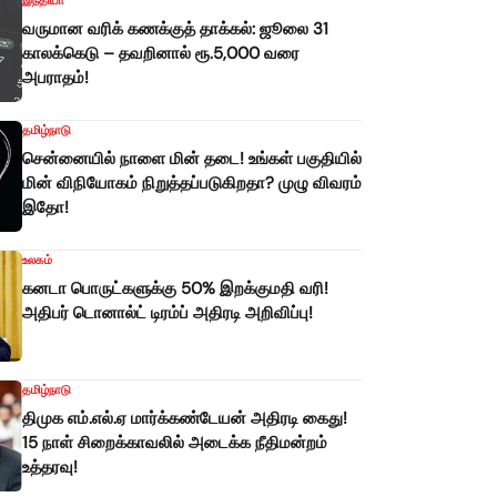
இந்தியா
வருமான வரிக் கணக்குத் தாக்கல்: ஜூலை 31
காலக்கெடு – தவறினால் ரூ.5,000 வரை
அபராதம்!
தமிழ்நாடு
சென்னையில் நாளை மின் தடை! உங்கள் பகுதியில்
மின் விநியோகம் நிறுத்தப்படுகிறதா? முழு விவரம்
இதோ!
உலகம்
கனடா பொருட்களுக்கு 50% இறக்குமதி வரி!
அதிபர் டொனால்ட் டிரம்ப் அதிரடி அறிவிப்பு!
தமிழ்நாடு
திமுக எம்.எல்.ஏ மார்க்கண்டேயன் அதிரடி கைது!
15 நாள் சிறைக்காவலில் அடைக்க நீதிமன்றம்
உத்தரவு!