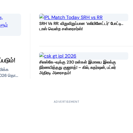
SRH Vs RR: விறுவிறுப்பான ‘எலிமினேட்டர்’ போட்டி..
டாஸ் வென்ற சன்ரைசர்ஸ்!
படும்!
சிஎஸ்கே-வுக்கு 230 ரன்கள் இமாலய இலக்கு
நிர்ணயித்தது குஜராத்! – கில், சுதர்ஷன், பட்லர்
மிக்க
அதிரடி அரைசதம்!
2026 தொ...