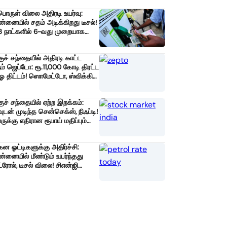
பொருள் விலை அதிரடி உயர்வு:
்னையில் சதம் அடிக்கிறது டீசல்!
3 நாட்களில் 6-வது முறையாக
லை ஏறியதால் பொதுமக்கள்
ர்ச்சி!
குச் சந்தையில் அதிரடி காட்ட
ம் ஜெப்டோ: ரூ.11,000 கோடி திரட்ட
ஓ திட்டம்! ஸொமேட்டோ, ஸ்விக்கி
ுவனங்களுக்குப் பலத்த போட்டி!
குச் சந்தையில் ஏற்ற இறக்கம்:
வுடன் முடிந்த சென்செக்ஸ், நிஃப்டி!
ருக்கு எதிரான ரூபாய் மதிப்பும்
ச்சி!
ன ஓட்டிகளுக்கு அதிர்ச்சி:
்னையில் மீண்டும் உயர்ந்தது
்ரோல், டீசல் விலை! சிஎன்ஜி
றும் அத்தியாவசிய பொருட்கள்
ையும் உயரும் அபாயம்!