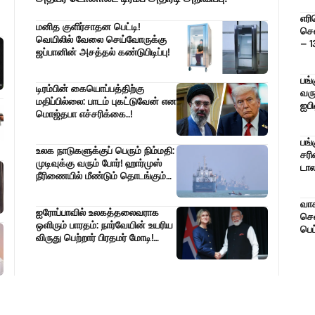
எரி
மனித குளிர்சாதன பெட்டி!
சென
வெயிலில் வேலை செய்வோருக்கு
– 1
ஜப்பானின் அசத்தல் கண்டுபிடிப்பு!
வி
அதி
பங்
டிரம்பின் கையொப்பத்திற்கு
வரு
மதிப்பில்லை: பாடம் புகட்டுவேன் என
ஐபி
மொஜ்தபா எச்சரிக்கை..!
நிற
பங்
உலக நாடுகளுக்குப் பெரும் நிம்மதி:
சரி
முடிவுக்கு வரும் போர்! ஹார்முஸ்
டால
நீரிணையில் மீண்டும் தொடங்கும்
வீழ்
கப்பல் போக்குவரத்து!
வாக
ஐரோப்பாவில் உலகத்தலைவராக
சென
ஒளிரும் பாரதம்: நார்வேயின் உயரிய
பெட
விருது பெற்றார் பிரதமர் மோடி!
மற்
‘பசுமை கூட்டாண்மை’ நோக்கி
வில
நகரும் நார்டிக் நாடுகள்!