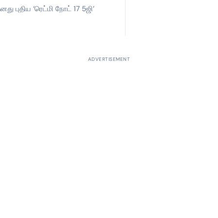
ு புதிய ‘ரெட்மி நோட் 17 5ஜி’