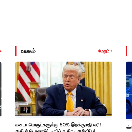
உலகம்
»
மேலும் »
கனடா பொருட்களுக்கு 50% இறக்குமதி வரி!
ஸ்வ
அதிபர் டொனால்ட் டிரம்ப் அதிரடி அறிவிப்பு!