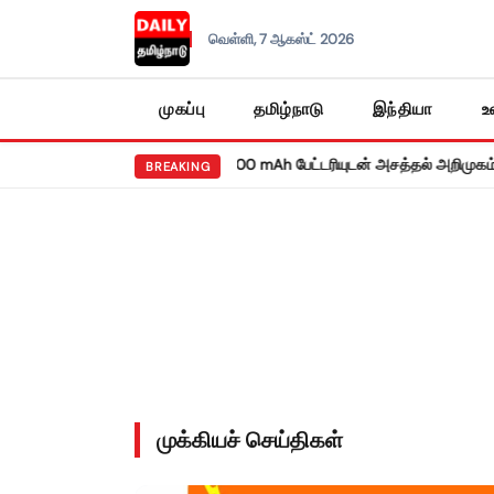
வெள்ளி, 7 ஆகஸ்ட் 2026
முகப்பு
தமிழ்நாடு
இந்தியா
உ
•
ய ரெட்மி நோட் 17 5ஜி: 8,000 mAh பேட்டரியுடன் அசத்தல் அறிமுகம்!
வருமா
BREAKING
முக்கியச் செய்திகள்