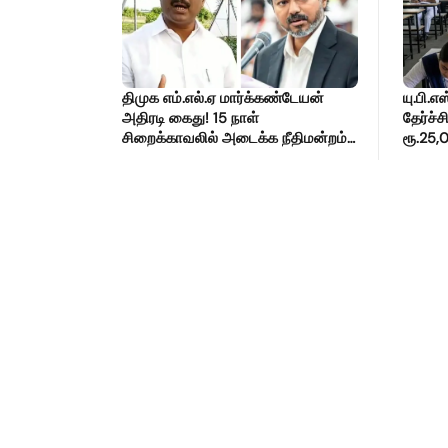
திமுக எம்.எல்.ஏ மார்க்கண்டேயன்
யு.பி.எ
அதிரடி கைது! 15 நாள்
தேர்ச்
சிறைக்காவலில் அடைக்க நீதிமன்றம்
ரூ.25
உத்தரவு!
முதல் 